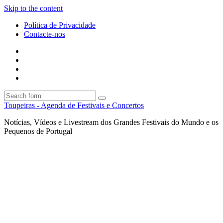
Skip to the content
Política de Privacidade
Contacte-nos
Facebook
Twitter
Envie
um
Search
mail
Search
Toupeiras - Agenda de Festivais e Concertos
Notícias, Vídeos e Livestream dos Grandes Festivais do Mundo e os
Pequenos de Portugal