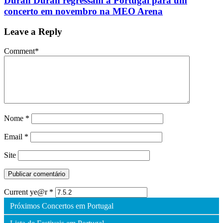
Duran Duran regressam a Portugal para um
concerto em novembro na MEO Arena
Leave a Reply
Comment
*
Nome
*
Email
*
Site
Current ye@r
*
Próximos Concertos em Portugal