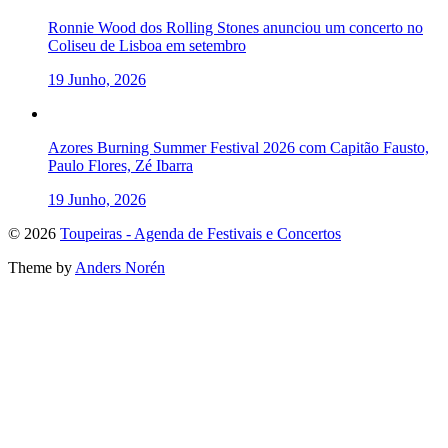
Ronnie Wood dos Rolling Stones anunciou um concerto no
Coliseu de Lisboa em setembro
19 Junho, 2026
Azores Burning Summer Festival 2026 com Capitão Fausto,
Paulo Flores, Zé Ibarra
19 Junho, 2026
To
© 2026
Toupeiras - Agenda de Festivais e Concertos
the
Theme by
Anders Norén
top