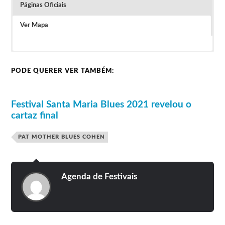
Páginas Oficiais
Ver Mapa
Clique na imagem para ver o vídeo
O ano passado os bilhetes Diários custavam 15
euros (8 euros para os sócios) e os Passe custavam
38 euros (21 euros para os sócios).
PODE QUERER VER TAMBÉM:
Festival Santa Maria Blues 2021 revelou o
cartaz final
PAT MOTHER BLUES COHEN
Agenda de Festivais