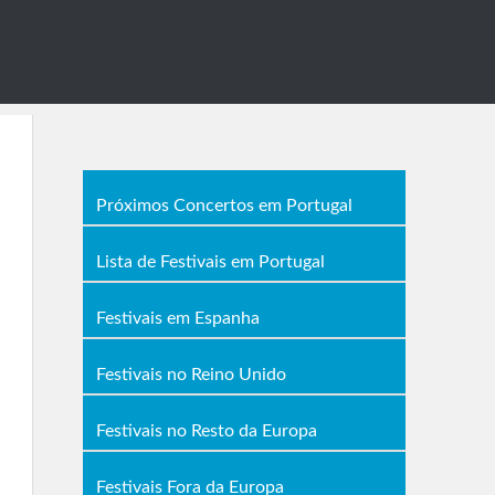
Próximos Concertos em Portugal
Lista de Festivais em Portugal
Festivais em Espanha
Festivais no Reino Unido
Festivais no Resto da Europa
Festivais Fora da Europa