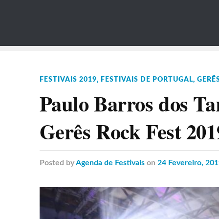
FESTIVAIS 2019
,
FESTIVAIS DE PORTUGAL
,
GERÊS
Paulo Barros dos Ta
Gerês Rock Fest 201
Posted
by
Agenda de Festivais
on
24 Fevereiro, 20