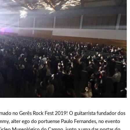
rmado no Gerês Rock Fest 2019! O guitarrista fundador dos
limmy, alter ego do portuense Paulo Fernandes, no evento
úcleo Museológico do Campo, junto a uma das portas do