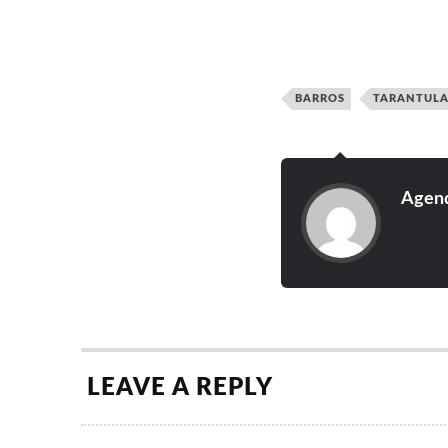
Em 2018 os bilhetes D
Car
custaram 25 euros.
Moonsp
27 de Julho
O campismo foi gráti
28 de Julho
BARROS
TARANTUL
Agend
LEAVE A REPLY