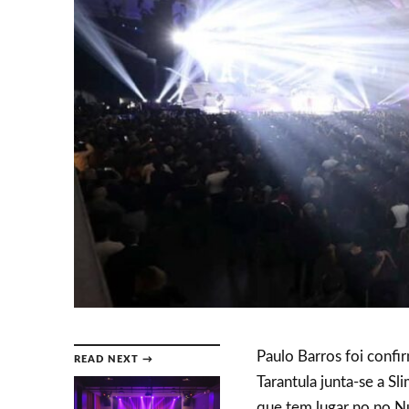
Paulo Barros foi confi
READ NEXT →
Tarantula junta-se a S
que tem lugar no no N