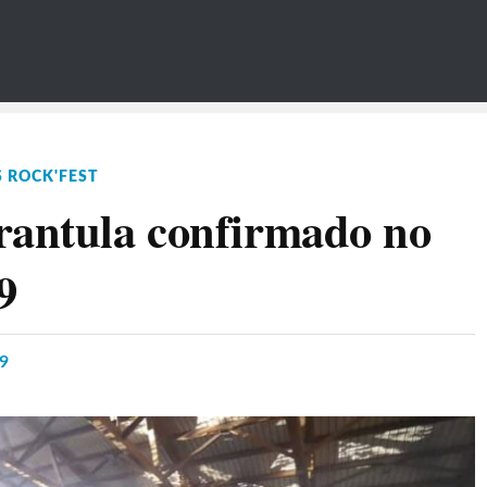
 ROCK'FEST
rantula confirmado no
9
19