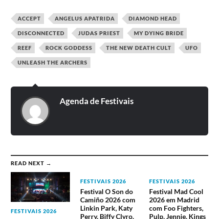
ACCEPT
ANGELUS APATRIDA
DIAMOND HEAD
DISCONNECTED
JUDAS PRIEST
MY DYING BRIDE
REEF
ROCK GODDESS
THE NEW DEATH CULT
UFO
UNLEASH THE ARCHERS
Agenda de Festivais
READ NEXT →
FESTIVAIS 2026
FESTIVAIS 2026
Festival O Son do
Festival Mad Cool
Camiño 2026 com
2026 em Madrid
Linkin Park, Katy
com Foo Fighters,
FESTIVAIS 2026
Perry, Biffy Clyro,
Pulp, Jennie, Kings