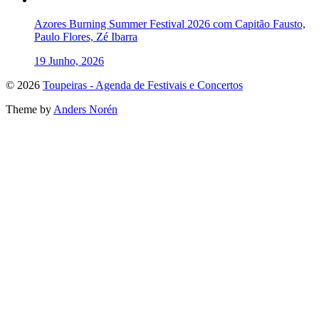
Azores Burning Summer Festival 2026 com Capitão Fausto,
Paulo Flores, Zé Ibarra
19 Junho, 2026
To
© 2026
Toupeiras - Agenda de Festivais e Concertos
the
Theme by
Anders Norén
top