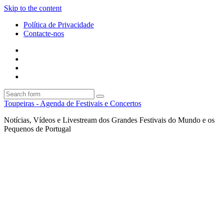
Skip to the content
Política de Privacidade
Contacte-nos
Facebook
Twitter
Envie
um
Search
mail
Search
Toupeiras - Agenda de Festivais e Concertos
Notícias, Vídeos e Livestream dos Grandes Festivais do Mundo e os
Pequenos de Portugal