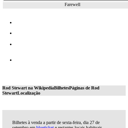
Farewell
Rod Stewart na Wikipedia
Bilhetes
Páginas de Rod
Stewart
Localização
Bilhetes à venda a partir de sexta-feira, dia 27 de
setembro em
blueticket
e restantes locais habituais.