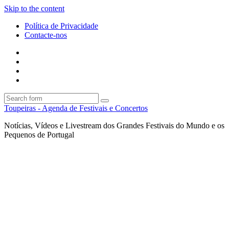
Skip to the content
Política de Privacidade
Contacte-nos
Facebook
Twitter
Envie
um
Search
mail
Search
Toupeiras - Agenda de Festivais e Concertos
Notícias, Vídeos e Livestream dos Grandes Festivais do Mundo e os
Pequenos de Portugal