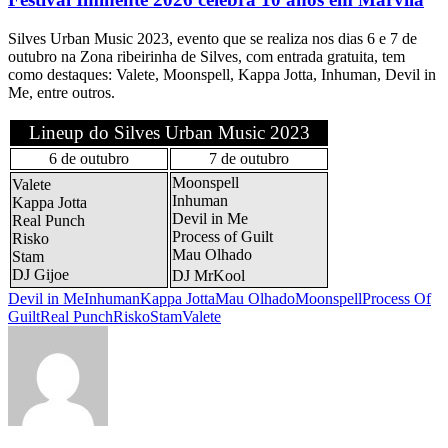
Silves Urban Music 2023, evento que se realiza nos dias 6 e 7 de
outubro na Zona ribeirinha de Silves, com entrada gratuita, tem
como destaques: Valete, Moonspell, Kappa Jotta, Inhuman, Devil in
Me, entre outros.
Lineup do Silves Urban Music 2023
6 de outubro
7 de outubro
Moonspell
Valete
Inhuman
Kappa Jotta
Devil in Me
Real Punch
Process of Guilt
Risko
Mau Olhado
Stam
DJ Gijoe
DJ MrKool
Devil in Me
Inhuman
Kappa Jotta
Mau Olhado
Moonspell
Process Of
Guilt
Real Punch
Risko
Stam
Valete