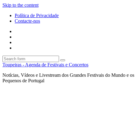
Skip to the content
Política de Privacidade
Contacte-nos
Facebook
Twitter
Envie
um
Search
mail
Search
Toupeiras - Agenda de Festivais e Concertos
Notícias, Vídeos e Livestream dos Grandes Festivais do Mundo e os
Pequenos de Portugal