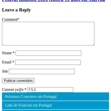
Leave a Reply
Comment
*
Nome
*
Email
*
Site
Current ye@r
*
Próximos Concertos em Portugal
Lista de Festivais em Portugal