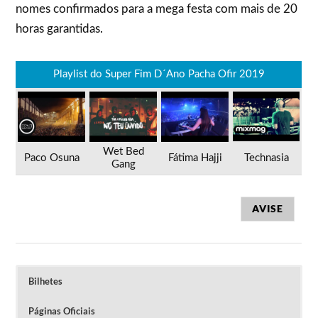
nomes confirmados para a mega festa com mais de 20
horas garantidas.
Playlist do Super Fim D´Ano Pacha Ofir 2019
Wet Bed
Paco Osuna
Fátima Hajji
Technasia
Gang
AVISE
Bilhetes
Páginas Oficiais