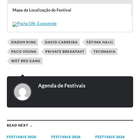
Mapa da Localização do Festival
2.ª edição (em 4 de dezembro):
20€ – Bar aberto
DADUH KING
40€ – Área VIP – Bar aberto
DAVID CARREIRA
FÁTIMA HAJJI
PACO OSUNA
PRIVATE BREAKFAST
TECHNASIA
WET BED GANG
Agenda de Festivais
READ NEXT →
FESTIVAIS 2026
FESTIVAIS 2026
FESTIVAIS 2026