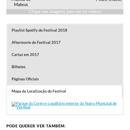
Mateus
Clique nas imagens para ver os vídeos
Playlist Spotify do Festival 2018
Aftermovie do Festival 2017
Cartaz em 2017
Bilhetes
Páginas Oficiais
Mapa da Localização do Festival
Cartaz em 2017: Mão Morta – 25 Anos de
Entrada Livre.
Clique na imagem para ver o Aftermovie do Festival 2017
Mutantes S.21, The Legendary Tigerman,
Beatbombers, Márcia, Samuel Úria, Slow J,
PODE QUERER VER TAMBÉM:
Dead Combo & As Cordas da Má Fama,