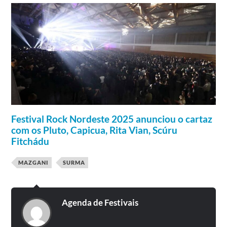
Capicua, Sensible Soccers, DJ Marfox.
Festival Rock Nordeste 2025 anunciou o cartaz
com os Pluto, Capicua, Rita Vian, Scúru
Fitchádu
MAZGANI
SURMA
Agenda de Festivais