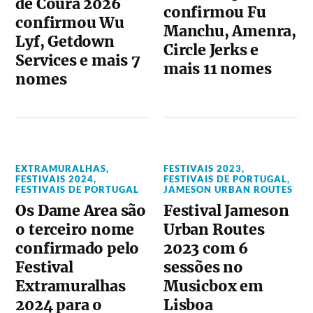
de Coura 2026
confirmou Fu
confirmou Wu
Manchu, Amenra,
Lyf, Getdown
Circle Jerks e
Services e mais 7
mais 11 nomes
nomes
EXTRAMURALHAS
,
FESTIVAIS 2023
,
FESTIVAIS 2024
,
FESTIVAIS DE PORTUGAL
,
FESTIVAIS DE PORTUGAL
JAMESON URBAN ROUTES
Os Dame Area são
Festival Jameson
o terceiro nome
Urban Routes
confirmado pelo
2023 com 6
Festival
sessões no
Extramuralhas
Musicbox em
2024 para o
Lisboa