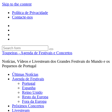
Skip to the content
Política de Privacidade
Contacte-nos
Facebook
Twitter
Envie
um
Search
mail
Search
Toupeiras - Agenda de Festivais e Concertos
Notícias, Vídeos e Livestream dos Grandes Festivais do Mundo e os
Pequenos de Portugal
Últimas Notícias
Agenda de Festivais
Portugal
Espanha
Reino Unido
Resto da Europa
Fora da Europa
Próximos Concertos
Livestream