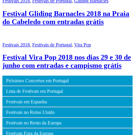
Festivais 2018
,
Festivais de Portugal
,
Gliding Barnacles
Festival Gliding Barnacles 2018 na Praia
do Cabeledo com entradas grátis
Festivais 2018
,
Festivais de Portugal
,
Vira Pop
Festival Vira Pop 2018 nos dias 29 e 30 de
junho com entradas e campismo grátis
Próximos Concertos em Portugal
Lista de Festivais em Portugal
Festivais em Espanha
Festivais no Reino Unido
Festivais no Resto da Europa
Festivais Fora da Europa