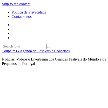
Skip to the content
Política de Privacidade
Contacte-nos
Facebook
Twitter
Envie
um
Search
mail
Search
Toupeiras - Agenda de Festivais e Concertos
Notícias, Vídeos e Livestream dos Grandes Festivais do Mundo e os
Pequenos de Portugal