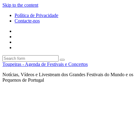
Skip to the content
Política de Privacidade
Contacte-nos
Facebook
Twitter
Envie
um
Search
mail
Search
Toupeiras - Agenda de Festivais e Concertos
Notícias, Vídeos e Livestream dos Grandes Festivais do Mundo e os
Pequenos de Portugal