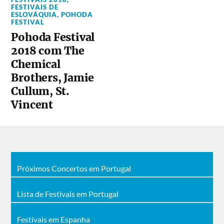
FESTIVAIS DE
ESLOVÁQUIA
,
POHODA
FESTIVAL
Pohoda Festival
2018 com The
Chemical
Brothers, Jamie
Cullum, St.
Vincent
Próximos Concertos em Portugal
Lista de Festivais em Portugal
Festivais em Espanha