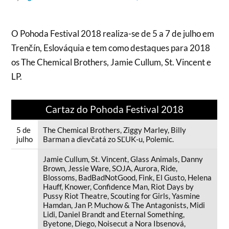
O Pohoda Festival 2018 realiza-se de 5 a 7 de julho em
Trenčín, Eslováquia e tem como destaques para 2018
os The Chemical Brothers, Jamie Cullum, St. Vincent e
LP.
Cartaz do Pohoda Festival 2018
5 de
The Chemical Brothers, Ziggy Marley, Billy
julho
Barman a dievčatá zo SĽUK-u, Polemic.
Jamie Cullum, St. Vincent, Glass Animals, Danny
Brown, Jessie Ware, SOJA, Aurora, Ride,
Blossoms, BadBadNotGood, Fink, El Gusto, Helena
Hauff, Knower, Confidence Man, Riot Days by
Pussy Riot Theatre, Scouting for Girls, Yasmine
Hamdan, Jan P. Muchow & The Antagonists, Midi
Lidi, Daniel Brandt and Eternal Something,
Byetone, Diego, Noisecut a Nora Ibsenová,