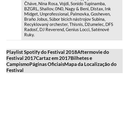
Čháve, Nina Rosa, Vojdi, Sonido Tupinamba,
BZGRL, Shallov, 0N0, Nagy & Beni, Distax, Ink
Midget, Unprofessional, Palmovka, Gosheven,
Braňo Jobus, Súbor bicích nástrojov Subina,
Recyklovaný orchester, Thisnis, Džumelec, DFS
Radosť, DJ Reverend, Genius Locci, Saténové
Ruky.
Playlist Spotify do Festival 2018
Aftermovie do
Festival 2017
Cartaz em 2017
Bilhetes e
Campismo
Páginas Oficiais
Mapa da Localização do
Festival