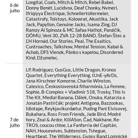
Longital, Coals, Mitch & Mitch, Rebel Babel,
6 de
Donny Benét, Lucidvox, Deaf Chonky, Nvmeri,
julho
Ifriqiyya Électrique, Schnellertollermeier,
Catastrofy, Tolstoys, Kolowrat, Akustika, Jack
Jack, Papyllon, Genuine Jacks, Isama Zing, DJ
Ramzy Al Spinoza & MC Safaa Hathot, Panáčik,
DŌMU, Veni 30, ZVA 12-28 BAND, Štefan Štec a
ĽH Hornád, Our Stories, Peal, The Exaltics,
Cuntroaches, Talkshow, Mental Tension, Kabal &
Achab, DFS Vienok, Pánko s kapelou, Disordered
Kind, Džumelec.
LP, Rodriguez, GusGus, Little Dragon, Kronos
Quartet, Everything Everything, tUnE-yArDs,
Jana Kirschner Komorne, Charlie Winston,
Calexico, Československá filharmónia, La Femme,
Sophie, B-Complex + Vladimír 518, Trosky, This Is
The Kit, Medial Banana, Dälek, Onuka, Katarzia a
Jonatán Pastirčák: projekt Antigona, Bazzookas,
Idiotape, Reykjavíkurdætur, Puding Pani Elvisovej,
Bukahara, Ross From Friends, Jade Bird, Modré
7 de
hory, Zeal & Ardor, KillASon, Čad, Nakhane, Re-
julho
TROS, coucou chloe, La Fanfarria del Capitán,
NAH, Housewives, Subtension, Tshegue,
Heartbeat, The Wilderness, Gypsy Band Lomnické