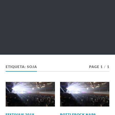
ETIQUETA:
SOJA
PAGE 1
/
1
FESTIVAIS 2018
,
BOTTLEROCK NAPA