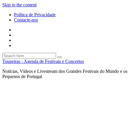
Skip to the content
Política de Privacidade
Contacte-nos
Facebook
Twitter
Envie
um
Search
mail
Search
Toupeiras - Agenda de Festivais e Concertos
Notícias, Vídeos e Livestream dos Grandes Festivais do Mundo e os
Pequenos de Portugal