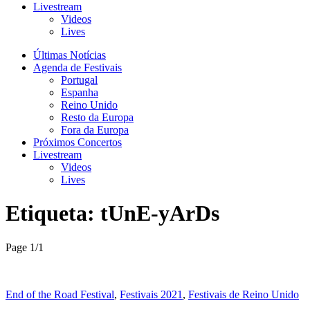
Livestream
Videos
Lives
Últimas Notícias
Agenda de Festivais
Portugal
Espanha
Reino Unido
Resto da Europa
Fora da Europa
Próximos Concertos
Livestream
Videos
Lives
Etiqueta:
tUnE-yArDs
Page 1
/
1
End of the Road Festival
,
Festivais 2021
,
Festivais de Reino Unido