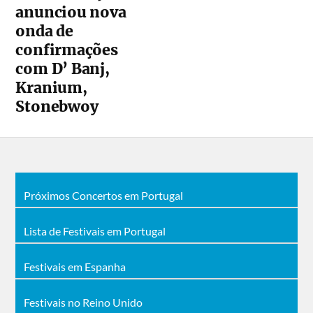
anunciou nova
onda de
confirmações
com D’ Banj,
Kranium,
Stonebwoy
Próximos Concertos em Portugal
Lista de Festivais em Portugal
Festivais em Espanha
Festivais no Reino Unido