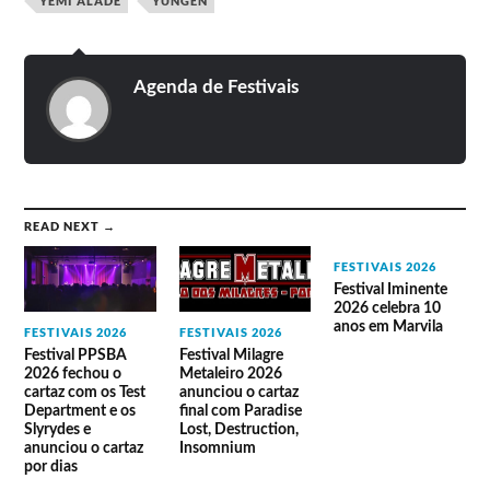
YEMI ALADE
YUNGEN
Agenda de Festivais
READ NEXT →
FESTIVAIS 2026
Festival Iminente
2026 celebra 10
anos em Marvila
FESTIVAIS 2026
FESTIVAIS 2026
Festival PPSBA
Festival Milagre
2026 fechou o
Metaleiro 2026
cartaz com os Test
anunciou o cartaz
Department e os
final com Paradise
Slyrydes e
Lost, Destruction,
anunciou o cartaz
Insomnium
por dias