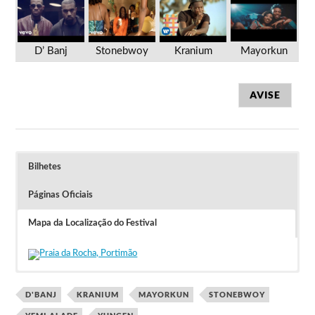
D’ Banj
Stonebwoy
Kranium
Mayorkun
AVISE
Bilhetes
Páginas Oficiais
Mapa da Localização do Festival
Bilhetes à venda a partir das 9 horas de 1 de
fevereiro.
Passes de 4 dias desde 99 Libras.
Bilheteira online no
Site Oficial
.
D'BANJ
KRANIUM
MAYORKUN
STONEBWOY