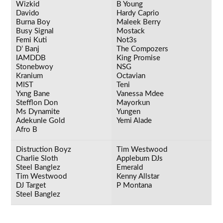
Wizkid
B Young
Davido
Hardy Caprio
Burna Boy
Maleek Berry
Busy Signal
Mostack
Femi Kuti
Not3s
D’ Banj
The Compozers
IAMDDB
King Promise
Stonebwoy
NSG
Kranium
Octavian
MIST
Teni
Yxng Bane
Vanessa Mdee
Stefflon Don
Mayorkun
Ms Dynamite
Yungen
Adekunle Gold
Yemi Alade
Afro B
Distruction Boyz
Tim Westwood
Charlie Sloth
Applebum DJs
Steel Banglez
Emerald
Tim Westwood
Kenny Allstar
DJ Target
P Montana
Steel Banglez