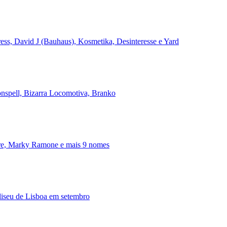
ss, David J (Bauhaus), Kosmetika, Desinteresse e Yard
onspell, Bizarra Locomotiva, Branko
ire, Marky Ramone e mais 9 nomes
iseu de Lisboa em setembro