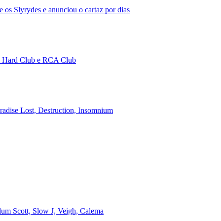
 os Slyrydes e anunciou o cartaz por dias
no Hard Club e RCA Club
aradise Lost, Destruction, Insomnium
alum Scott, Slow J, Veigh, Calema