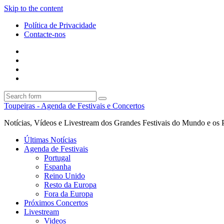
Skip to the content
Política de Privacidade
Contacte-nos
Facebook
Twitter
Envie
um
Search
mail
Search
Toupeiras - Agenda de Festivais e Concertos
Notícias, Vídeos e Livestream dos Grandes Festivais do Mundo e os 
Últimas Notícias
Agenda de Festivais
Portugal
Espanha
Reino Unido
Resto da Europa
Fora da Europa
Próximos Concertos
Livestream
Videos