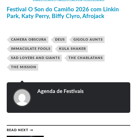
Buffalo Tom
Surfin’ Bichos
Festival O Son do Camiño 2026 com Linkin
Park, Katy Perry, Biffy Clyro, Afrojack
Lineup do Visor Fest 2018
2 de
The Jesus & Mary Chain, Ride, Megabeat –
novembro
Interfront, Chameleons Vox, Addictive TV
CAMERA OBSCURA
DEUS
GIGOLO AUNTS
3 de
The Flaming Lips, Cat Power, !!! (Chk Chk Chk),
IMMACULATE FOOLS
KULA SHAKER
novembro
Saint Etienne, Ash.
SAD LOVERS AND GIANTS
THE CHARLATANS
Dj Amable, Julio Rodenas Dj (Radio3 -Turbo 3),
Palco DJ’s
Bilbadino DJ, Miqui Puig DJ, Toño + Bryan
THE MISSION
(Camelot Djs), Roberto + Jose Miguel (Camelot Djs).
Agenda de Festivais
READ NEXT →