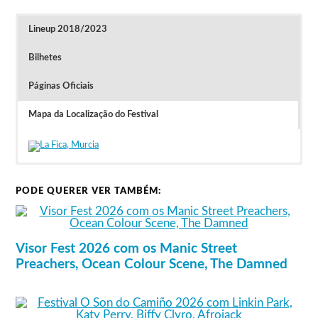
Lineup 2018/2023
Bilhetes
Páginas Oficiais
Mapa da Localização do Festival
Lineup do Visor Fest 2023
Bilhetes Diários custam 55 euros (+ gastos
4,16€).
The Church
Suede
Passes para os 2 dias custaram 78 euros (+
Echo and the Bunymmen
OMD
gastos 5,94€) – 3. fase.
Inspiral Carpets
The Primitives
PODE QUERER VER TAMBÉM:
Nada Surf
Mercromina
Lineup do Visor Fest 2019 (cancelado)
Visor Fest 2026 com os Manic Street
Preachers, Ocean Colour Scene, The Damned
13 de novembro
14 de novembro
Happy Mondays
James
The House of Love
Nada Surf
Lightning Seeds
New Model Army