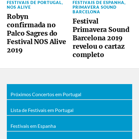
FESTIVAIS DE PORTUGAL
,
FESTIVAIS DE ESPANHA
,
NOS ALIVE
PRIMAVERA SOUND
BARCELONA
Robyn
Festival
confirmada no
Primavera Sound
Palco Sagres do
Barcelona 2019
Festival NOS Alive
revelou o cartaz
2019
completo
Próximos Concertos em Portugal
Lista de Festivais em Portugal
Festivais em Espanha