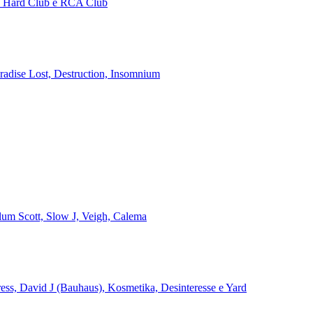
no Hard Club e RCA Club
aradise Lost, Destruction, Insomnium
alum Scott, Slow J, Veigh, Calema
ss, David J (Bauhaus), Kosmetika, Desinteresse e Yard