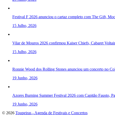
Festival F 2026 anunciou o cartaz completo com The Gift, Mo
15 Julho, 2026
Vilar de Mouros 2026 confirmou Kaiser Chiefs, Cabaret Volta
15 Julho, 2026
Ronnie Wood dos Rolling Stones anunciou um concerto no Col
19 Junho, 2026
Azores Burning Summer Festival 2026 com Capitão Fausto, Pau
19 Junho, 2026
To
© 2026
Toupeiras - Agenda de Festivais e Concertos