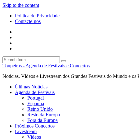
Skip to the content
Política de Privacidade
Contacte-nos
Facebook
Twitter
Envie
um
Search
mail
Search
Toupeiras - Agenda de Festivais e Concertos
Notícias, Vídeos e Livestream dos Grandes Festivais do Mundo e os 
Últimas Notícias
Agenda de Festivais
Portugal
Espanha
Reino Unido
Resto da Europa
Fora da Europa
Próximos Concertos
Livestream
Videos