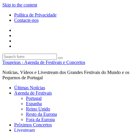
Skip to the content
Política de Privacidade
Contacte-nos
Facebook
Twitter
Envie
um
Search
mail
Search
Toupeiras - Agenda de Festivais e Concertos
Notícias, Vídeos e Livestream dos Grandes Festivais do Mundo e os
Pequenos de Portugal
Últimas Notícias
Agenda de Festivais
Portugal
Espanha
Reino Unido
Resto da Europa
Fora da Europa
Próximos Concertos
Livestream