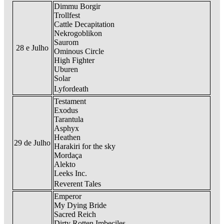
Dimmu Borgir
Trollfest
Cattle Decapitation
Nekrogoblikon
Saurom
28 e Julho
Ominous Circle
High Fighter
Uburen
Solar
Lyfordeath
Testament
Exodus
Tarantula
Asphyx
Heathen
29 de Julho
Harakiri for the sky
Mordaça
Alekto
Leeks Inc.
Reverent Tales
Emperor
My Dying Bride
Sacred Reich
Dirty Rotten Imbeciles