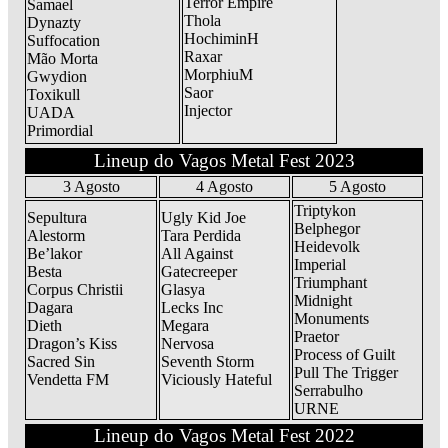
Terror Empire
Samael
Thola
Dynazty
HochiminH
Suffocation
Raxar
Mão Morta
MorphiuM
Gwydion
Saor
Toxikull
Injector
UADA
Primordial
Lineup do Vagos Metal Fest 2023
3 Agosto
4 Agosto
5 Agosto
Triptykon
Sepultura
Ugly Kid Joe
Belphegor
Alestorm
Tara Perdida
Heidevolk
Be’lakor
All Against
Imperial
Besta
Gatecreeper
Triumphant
Corpus Christii
Glasya
Midnight
Dagara
Lecks Inc
Monuments
Dieth
Megara
Praetor
Dragon’s Kiss
Nervosa
Process of Guilt
Sacred Sin
Seventh Storm
Pull The Trigger
Vendetta FM
Viciously Hateful
Serrabulho
URNE
Lineup do Vagos Metal Fest 2022