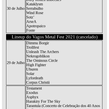
Kataklysm
30 de Julho
Serrabulho
Wind Rose
Sotz’
ArseA
Apotropaico
Fonte
Lineup do Vagos Metal Fest 2021 (cancelado)
Dimmu Borgir
Trollfest
Unleash The Archers
Nekrogoblikon
The Ominous Circle
29 de Julho
High Fighter
Uburen
Solar
Lyfordeath
Corpus Christii
Testament
Exodus
Asphyx
Harakiry For The Sky
Tarantula (Concerto de Celebração dos 40 Anos