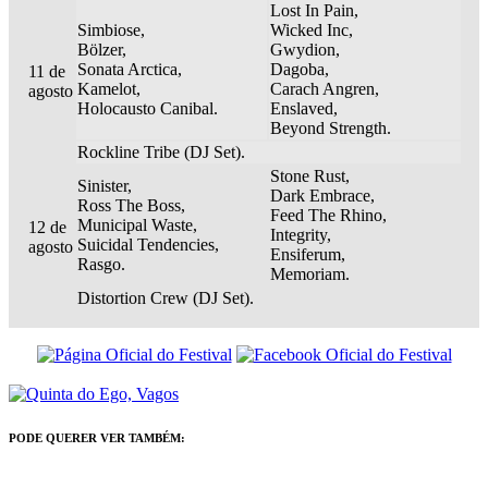
Lost In Pain,
Simbiose,
Wicked Inc,
Bölzer,
Gwydion,
Sonata Arctica,
Dagoba,
11 de
Kamelot,
Carach Angren,
agosto
Holocausto Canibal.
Enslaved,
Beyond Strength.
Rockline Tribe (DJ Set).
Stone Rust,
Sinister,
Dark Embrace,
Ross The Boss,
Feed The Rhino,
Municipal Waste,
12 de
Integrity,
Suicidal Tendencies,
agosto
Ensiferum,
Rasgo.
Memoriam.
Distortion Crew (DJ Set).
PODE QUERER VER TAMBÉM: