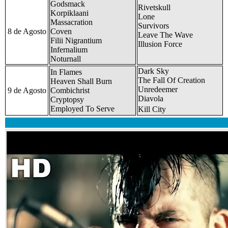
Godsmack
Rivetskull
Korpiklaani
Lone
Massacration
Survivors
8 de Agosto
Coven
Leave The Wave
Filii Nigrantium
Illusion Force
Infernalium
Noturnall
Dark Sky
In Flames
The Fall Of Creation
Heaven Shall Burn
Unredeemer
9 de Agosto
Combichrist
Diavola
Cryptopsy
Employed To Serve
Kill City