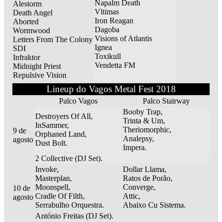
Napalm Death
Alestorm
Vltimas
Death Angel
Iron Reagan
Aborted
Dagoba
Wormwood
Visions of Atlantis
Letters From The Colony
Ignea
SDI
Toxikull
Infraktor
Vendetta FM
Midnight Priest
Repulsive Vision
Lineup do Vagos Metal Fest 2018
Palco Vagos
Palco Stairway
Booby Trap,
Destroyers Of All,
Trinta & Um,
InSammer,
Theriomorphic,
9 de
Orphaned Land,
Analepsy,
agosto
Dust Bolt.
Impera.
2 Collective (DJ Set).
Invoke,
Dollar Llama,
Masterplan,
Ratos de Porão,
Moonspell,
Converge,
10 de
Cradle Of Filth,
Attic,
agosto
Serrabulho Orquestra.
Abaixo Cu Sistema.
António Freitas (DJ Set).