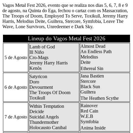
Vagos Metal Fest 2026, evento que se realiza nos dias 5, 6, 7, 8 e 9
de agosto, na Quinta do Ega, fechou o cartaz com os Massacration,
The Troops of Doom, Employed To Serve, Toxikull, Jeremy Harry
Harris, Melodius Deite, Guiltera, Stercore, Symfobia, Leave The
Wave, Lone Survivors, Unredeemer e Dark Sky.
Lineup do Vagos Metal Fest 2026
Almost Dead
Lamb of God
An Endless Path
Ill Niño
Melodius
5 de Agosto
Cro-Mags
Deite
Jeremy Harry Harris
Kenòs
Ethereal Sin
Jana Bastien
Satyricon
Stercore
Doro
Black Sun
6 de Agosto
Devourment
Guiltera
The Troops Of Doom
Toxikull
The Heathen Scythe
Rainover
Within Temptation
Red Cain
Deicide
W.E.B
7 de Agosto
Suicidal Angels
Symfobia
Thundermother
Holocausto Canibal
Anima Inside