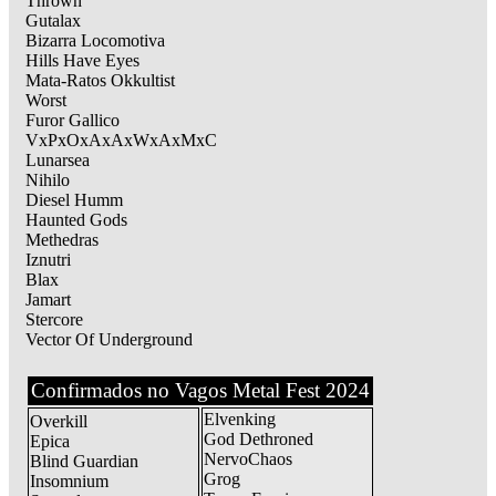
Thrown
Gutalax
Bizarra Locomotiva
Hills Have Eyes
Mata-Ratos Okkultist
Worst
Furor Gallico
VxPxOxAxAxWxAxMxC
Lunarsea
Nihilo
Diesel Humm
Haunted Gods
Methedras
Iznutri
Blax
Jamart
Stercore
Vector Of Underground
Confirmados no Vagos Metal Fest 2024
Elvenking
Overkill
God Dethroned
Epica
NervoChaos
Blind Guardian
Grog
Insomnium