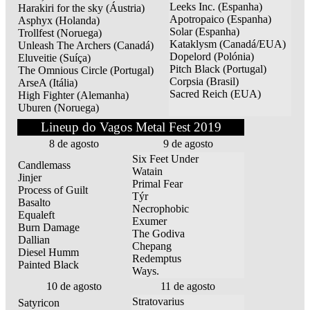
Leeks Inc. (Espanha)
Harakiri for the sky (Áustria)
Apotropaico (Espanha)
Asphyx (Holanda)
Solar (Espanha)
Trollfest (Noruega)
Kataklysm (Canadá/EUA)
Unleash The Archers (Canadá)
Dopelord (Polónia)
Eluveitie (Suíça)
Pitch Black (Portugal)
The Omnious Circle (Portugal)
Corpsia (Brasil)
ArseA (Itália)
Sacred Reich (EUA)
High Fighter (Alemanha)
Uburen (Noruega)
Lineup do Vagos Metal Fest 2019
8 de agosto
9 de agosto
Six Feet Under
Candlemass
Watain
Jinjer
Primal Fear
Process of Guilt
Týr
Basalto
Necrophobic
Equaleft
Exumer
Burn Damage
The Godiva
Dallian
Chepang
Diesel Humm
Redemptus
Painted Black
Ways.
10 de agosto
11 de agosto
Stratovarius
Satyricon