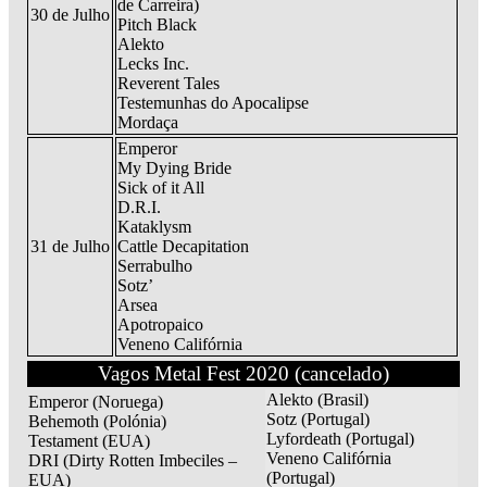
de Carreira)
30 de Julho
Pitch Black
Alekto
Lecks Inc.
Reverent Tales
Testemunhas do Apocalipse
Mordaça
Emperor
My Dying Bride
Sick of it All
D.R.I.
Kataklysm
31 de Julho
Cattle Decapitation
Serrabulho
Sotz’
Arsea
Apotropaico
Veneno Califórnia
Vagos Metal Fest 2020 (cancelado)
Alekto (Brasil)
Emperor (Noruega)
Sotz (Portugal)
Behemoth (Polónia)
Lyfordeath (Portugal)
Testament (EUA)
Veneno Califórnia
DRI (Dirty Rotten Imbeciles –
(Portugal)
EUA)