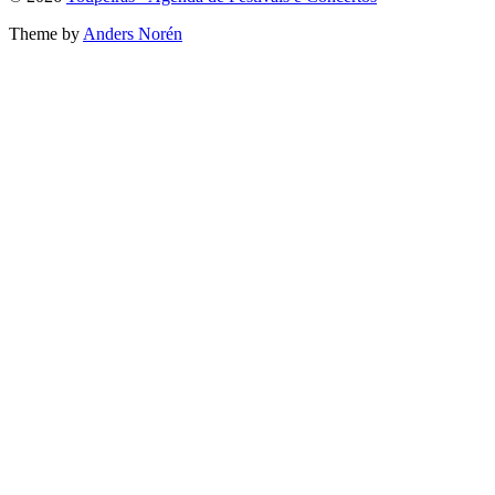
the
Theme by
Anders Norén
top