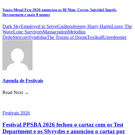
Vagos Metal Fest 2026 anunciou os Ill Nino, Coven, Suicidal Angels,
Devourment e mais 8 nomes
Dark Sky
Employed to Serve
Guiltera
Jeremy Harry Harris
Leave The
Wave
Lone Survivors
Massacration
Melodius
Deite
Stercore
Symfobia
The Troops of Doom
Toxikull
Unredeemer
Agenda de Festivais
Read Next →
Festivais 2026
Festival PPSBA 2026 fechou o cartaz com os Test
Department e os Slyrydes e anunciou o cartaz por