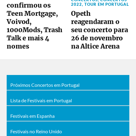
confirmou os
2022
,
TOUR EM PORTUGAL
Opeth
Teen Mortgage,
reagendaram o
Voivod,
seu concerto para
1000Mods, Trash
26 de novembro
Talk e mais 4
na Altice Arena
nomes
Próximos Concertos em Portugal
Lista de Festivais em Portugal
Festivais em Espanha
Festivais no Reino Unido