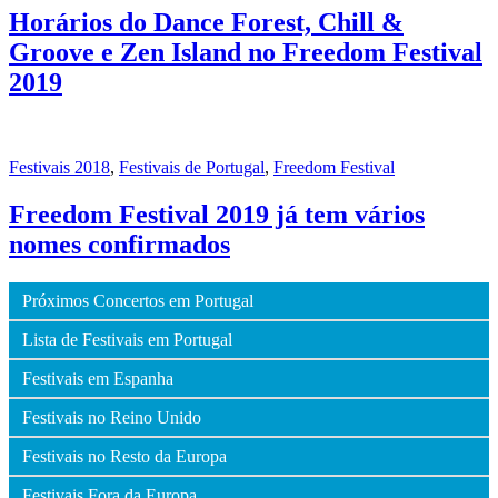
Horários do Dance Forest, Chill &
Groove e Zen Island no Freedom Festival
2019
Festivais 2018
,
Festivais de Portugal
,
Freedom Festival
Freedom Festival 2019 já tem vários
nomes confirmados
Próximos Concertos em Portugal
Lista de Festivais em Portugal
Festivais em Espanha
Festivais no Reino Unido
Festivais no Resto da Europa
Festivais Fora da Europa