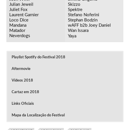
Julian Jeweil
Skizzo
Juliet Fox
Spektre
Laurent Garnier
Stefano Noferini
Loco Dice
Stephan Bodzin
Mandana
wAFF b2b Joey Daniel
Matador
Wan Issara
Neverdogs
Yaya
Playlist Spotify do Festival 2018
Aftermovie
Vídeos 2018
Cartaz em 2018
Links Oficiais
Mapa da Localização do Festival
Clique na imagem para ver o vídeo
Final Lineup The BPM Festival 2018
Vídeos do The BPM Festival 2018