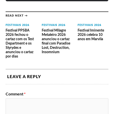
Calderone, Waff, William Djoko, Yaya, Yokoo.
Showcase Neopop no BPM Festival
2018
READ NEXT →
FESTIVAIS 2026
FESTIVAIS 2026
FESTIVAIS 2026
Josh Wink, Josh Wink b2b Gusta-vo, Octave One (live), Nastia,
Marco Faraone, BORIS b2b Frank Maurel, Tiago Fragateiro.
Festival PPSBA
Festival Milagre
Festival Iminente
2026 fechou o
Metaleiro 2026
2026 celebra 10
cartaz com os Test
anunciou o cartaz
anos em Marvila
Department e os
final com Paradise
Slyrydes e
Lost, Destruction,
anunciou o cartaz
Insomnium
por dias
LEAVE A REPLY
Comment
*