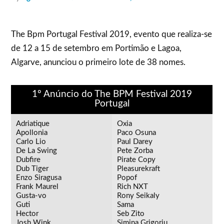
The Bpm Portugal Festival 2019, evento que realiza-se
de 12 a 15 de setembro em Portimão e Lagoa,
Algarve, anunciou o primeiro lote de 38 nomes.
1º Anúncio do The BPM Festival 2019
Portugal
Adriatique
Oxia
Apollonia
Paco Osuna
Carlo Lio
Paul Darey
De La Swing
Pete Zorba
Dubfire
Pirate Copy
Dub Tiger
Pleasurekraft
Enzo Siragusa
Popof
Frank Maurel
Rich NXT
Gusta-vo
Rony Seikaly
Guti
Sama
Hector
Seb Zito
Josh Wink
Simina Grigoriu