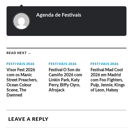
Lineup do Festival 2017
Agenda de Festivais
Hercules & Love Affair, The Horrors, Temples,
Suuns, Lori Meyers, Jeremy Jay, Goldfrapp,
Polock, Enric Montefusco, Cala Vento, The
New Raemon & McEnroe, C.Tangana, León
Benavente, L.A., Delorean, The Big Moon,
Mourn, Morgan, Los Punsetes, Rufus T.
Firefly, Schwarz, Los Nastys, Baywaves,
Airbag, Kokoshca, Holy Bouncer, Her Little
READ NEXT →
Donkey, Rural Zombies, Aquaserge, Las Odio
y Atención Tsunami.
FESTIVAIS 2026
FESTIVAIS 2026
FESTIVAIS 2026
Visor Fest 2026
Festival O Son do
Festival Mad Cool
com os Manic
Camiño 2026 com
2026 em Madrid
Street Preachers,
Linkin Park, Katy
com Foo Fighters,
Ocean Colour
Perry, Biffy Clyro,
Pulp, Jennie, Kings
Scene, The
Afrojack
of Leon, Halsey
Damned
LEAVE A REPLY