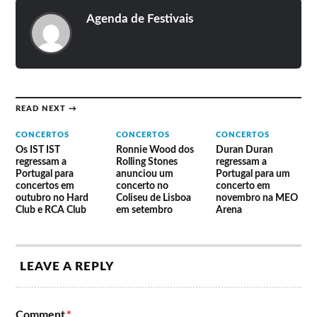
Agenda de Festivais
READ NEXT →
CONCERTOS
CONCERTOS
CONCERTOS
Os IST IST
Ronnie Wood dos
Duran Duran
regressam a
Rolling Stones
regressam a
Portugal para
anunciou um
Portugal para um
concertos em
concerto no
concerto em
outubro no Hard
Coliseu de Lisboa
novembro na MEO
Club e RCA Club
em setembro
Arena
LEAVE A REPLY
Comment
*