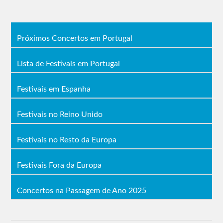
Gary
Bauhaus
Black Rebel
Numan
The
Motorcycle
Suede
Legendary
Club
Battles
Tigerman
Clawfinger
The
Blind Zero
Próximos Concertos em Portugal
Tara Perdida
Black
The
Non Talkers
Teddys
Mirandas
Lista de Festivais em Portugal
Lineup do Festival EDP Vilar de
Festivais em Espanha
Mouros 2019
Festivais no Reino Unido
Palco EDP
Palco MEO
22 de agosto
Festivais no Resto da Europa
The Cult
Therapy?
Manic Street
The Wedding
Festivais Fora da Europa
Preachers
Present
Anna Calvi
Tape Junk
Concertos na Passagem de Ano 2025
23 de agosto
The Offspring
Sisters of Mercy