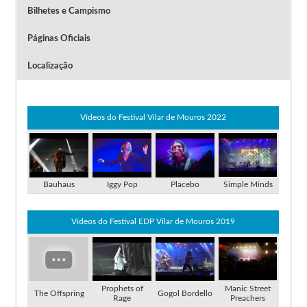
Bilhetes e Campismo
Páginas Oficiais
Localização
Clique na imagem para ver a Reportagem
Vídeos do Festival Vilar de Mouros 2022
Bauhaus
Iggy Pop
Placebo
Simple Minds
Vídeos do Festival EDP Vilar de Mouros 2019
Prophets of
Manic Street
The Offspring
Gogol Bordello
Rage
Preachers