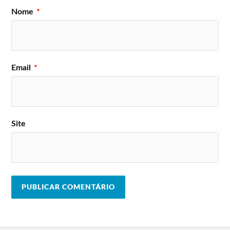
23 de agosto
24 de agosto
Nome
*
The Prodigy
Limp Bizkit
Millencolin
Xutos & Pontapés
Bloody Beetroots DJ
Enter Shikari
Nowhere To Be
Last Internationale
Found
Micromaníacos
Email
*
25 de agosto
26 de agosto
Pendulum
James
Within Temptation
Ornatos Violeta
Apocalyptica
Guano Apes
Site
Bizarra Locomotiva
Peaches
Lineup do Festival EDP Vilar de
Mouros 2022
25
26 agosto
27 agosto
agosto
Placebo
Iggy Pop
Simple Minds