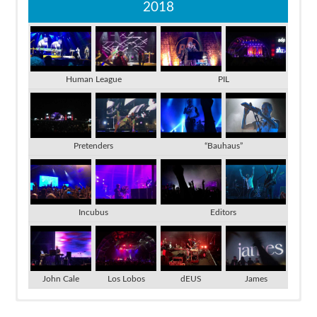
2018
Human League
PIL
Pretenders
“Bauhaus”
Incubus
Editors
John Cale
Los Lobos
dEUS
James