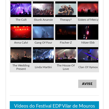
The Cult
Skunk Anansie
Therapy?
Sisters of Mercy
Anna Calvi
Gang Of Four
Fischer-Z
Nitzer Ebb
The Wedding
The House Of
Linda Martini
Clan Of Xymox
Present
Love
AVISE
Vídeos do Festival EDP Vilar de Mouros