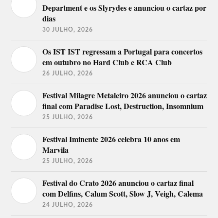
Department e os Slyrydes e anunciou o cartaz por
Lineup do Festival Vilar de
dias
Mouros 2017
30 JULHO, 2026
The Veils, The Young Gods, The
24 de
Mission, The Jesus And Mary
agosto
Os IST IST regressam a Portugal para concertos
Chain, Primal Screen.
em outubro no Hard Club e RCA Club
Golden Slumbers, Peter Bjorn and
26 JULHO, 2026
25 de
John, Salvador Sobral, The Dandy
agosto
Warhols, Capitão Fausto.
Festival Milagre Metaleiro 2026 anunciou o cartaz
final com Paradise Lost, Destruction, Insomnium
Zanibar Aliens, Avec, The
26 de
Boomtown Rats, Psychedelic Furs,
25 JULHO, 2026
agosto
Morcheeba, 2ManyDjs.
Festival Iminente 2026 celebra 10 anos em
Lineup do Festival Vilar de
Marvila
Mouros 2016
25 JULHO, 2026
Manuel Fúria e os Náufragos, Peter
Hook and The Light, The
Festival do Crato 2026 anunciou o cartaz final
25 de
Legendary TigerMan, Happy
agosto
com Delfins, Calum Scott, Slow J, Veigh, Calema
Mondays, Peter Murphy, António
Zambujo.
24 JULHO, 2026