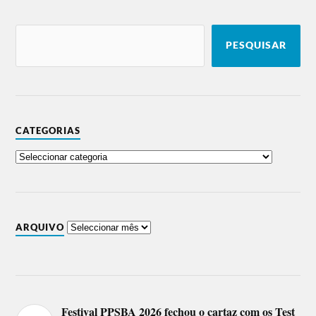
Skunk Anansie
The House of Love
Nitzer Ebb
Clan of Xymox
24 de agosto
PESQUISAR
Gogol Bordello
Fischer-Z
Prophets of Rage
Gang of Four
Linda Martini
Jarojupe
CATEGORIAS
Lineup do Festival Vilar de
Mouros 2018
Cavaliers of Fun, Plastic People,
23 de
PIL, The Human League,
agosto
Pretenders, 40 anos dos Bauhaus
com Peter Murphy e David J.
ARQUIVO
Scarecrow Paulo, GNR, David
24 de
Fonseca, Editors, Incubus, Kitty,
agosto
Daisy & Lewis.
25 de
Luís Severo, John Cale, Los Lobos,
agosto
dEUS, James, Crystal Fighters.
Festival PPSBA 2026 fechou o cartaz com os Test