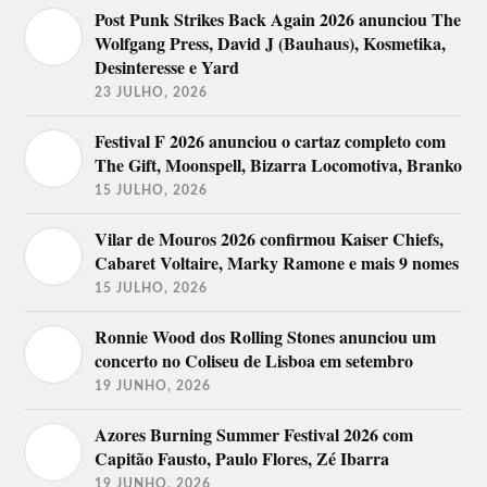
NEEV, Linda Martini, Milky
Post Punk Strikes Back Again 2026 anunciou The
26 de
Chance, Echo & The Bunnymen,
Wolfgang Press, David J (Bauhaus), Kosmetika,
agosto
David Fonseca, Orchestral
Desinteresse e Yard
Manoeuvres in the Dark.
23 JULHO, 2026
Samuel Úria, Bombino, Tiago
27 de
Bettencourt, The Waterboys,
agosto
Festival F 2026 anunciou o cartaz completo com
Tindersticks, Blasted Mechanism
The Gift, Moonspell, Bizarra Locomotiva, Branko
15 JULHO, 2026
Vilar de Mouros 2026 confirmou Kaiser Chiefs,
Cabaret Voltaire, Marky Ramone e mais 9 nomes
15 JULHO, 2026
Ronnie Wood dos Rolling Stones anunciou um
concerto no Coliseu de Lisboa em setembro
19 JUNHO, 2026
Azores Burning Summer Festival 2026 com
Capitão Fausto, Paulo Flores, Zé Ibarra
19 JUNHO, 2026