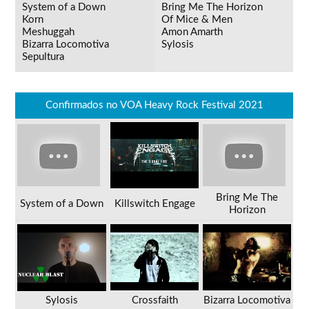
System of a Down
Bring Me The Horizon
Korn
Of Mice & Men
Meshuggah
Amon Amarth
Bizarra Locomotiva
Sylosis
Sepultura
Confirmados no VOA Heavy Rock Festival 2021
Bring Me The
System of a Down
Killswitch Engage
Horizon
Sylosis
Crossfaith
Bizarra Locomotiva