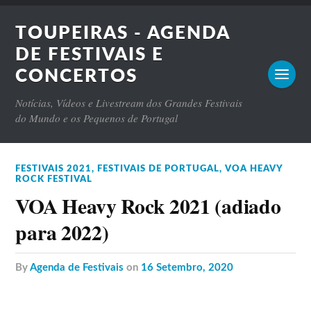
TOUPEIRAS - AGENDA
DE FESTIVAIS E
CONCERTOS
Notícias, Vídeos e Livestream dos Grandes Festivais
do Mundo e os Pequenos de Portugal
FESTIVAIS 2021
,
FESTIVAIS DE PORTUGAL
,
VOA HEAVY
ROCK FESTIVAL
VOA Heavy Rock 2021 (adiado
para 2022)
by
Agenda de Festivais
on
16 Setembro, 2020