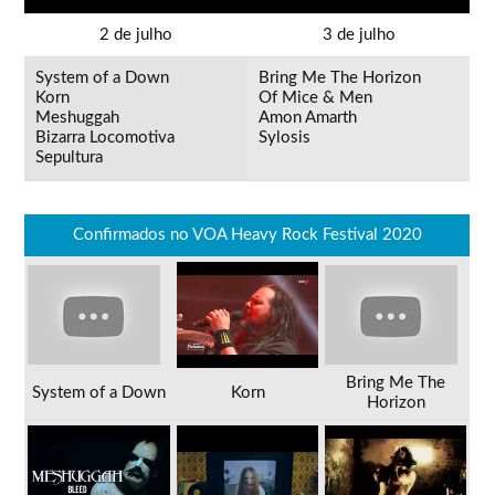
2 de julho
3 de julho
System of a Down
Bring Me The Horizon
Korn
Of Mice & Men
Meshuggah
Amon Amarth
Bizarra Locomotiva
Sylosis
Sepultura
Confirmados no VOA Heavy Rock Festival 2020
Bring Me The
System of a Down
Korn
Horizon