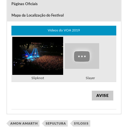
Páginas Oficiais
Mapa da Localização do Festival
Vídeos do VOA 2019
Slipknot
Slayer
AVISE
– Lineup em 2017: Trivium, Apocalyptica, Epica, Dillinger
Escape Plan, Death Angel, Obituary, Insomnium, Killus, Terror
AMON AMARTH
SEPULTURA
SYLOSIS
Passes Early Bird à venda esta sexta-feira, 20 de
Empire, Colosso, Childrain.