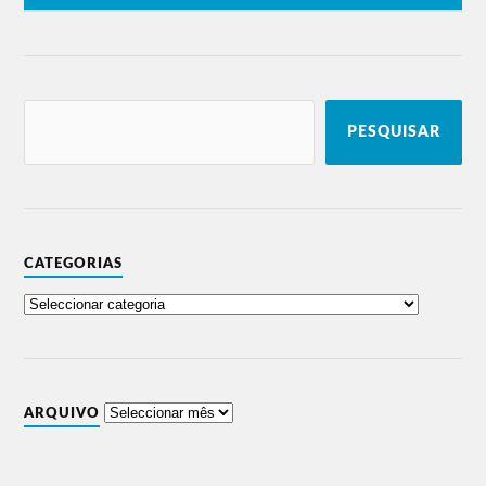
Viagra Boys
Band
Vodafone Paredes de Coura
2020 (cancelado)
Pixies
Viagra Boys
PESQUISAR
Parquet Courts
L’Impératrice
Woods
Beabadoobee
Black Country New
Nu Guinea
Road
Park Hye-jin
Idles
slowthai
The Comet is
Princess Nokia
Coming
Mall Grab
CATEGORIAS
(Sandy) Alex G
Antal
Mac DeMarco
Soulwax
TOMM¥ €A$H
Yves Tumor & Its
Squid
Band
Ty Segall & Freedom
Crumb
Band
Sudan Archives
Yellow Days
Sessa
Daughter
The Murder Capital
ARQUIVO
Floating Points
HAAi
BadBadNotGood
Explosions in the
Boy Harsher
Sky
Pinegrove