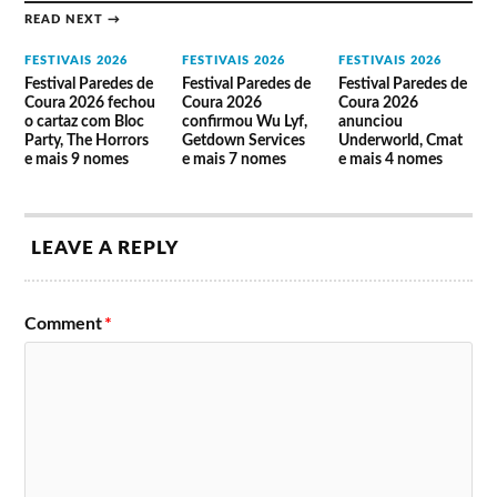
the Charm
Rattlesnakes
READ NEXT →
18 de agosto
19 de agosto
FESTIVAIS 2026
FESTIVAIS 2026
FESTIVAIS 2026
Festival Paredes de
Festival Paredes de
Festival Paredes de
Coura 2026 fechou
Coura 2026
Coura 2026
Lorde
Little Sim
o cartaz com Bloc
confirmou Wu Lyf,
anunciou
Wilco
Yung Lean
Party, The Horrors
Getdown Services
Underworld, Cmat
Explosions in the
Black Midi
e mais 9 nomes
e mais 7 nomes
e mais 4 nomes
Sky
Domi & JD Beck
Sleaford Mods
Kenny Beats
Lee Fields
Kokoroko
Ascendant Vierge
Calibro 35
Les Savy Fav
Thus Love
LEAVE A REPLY
Yin Yin
MadMadMad
A Garota Não
The Last Dinner
Antal
Party
Expresso
Crack Cloud
Comment
*
Transatlântico
Confirmados no Vodafone
Paredes de Coura 2022
Pixies
Moullinex
IDLES
Pluto