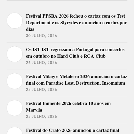
Festival PPSBA 2026 fechou o cartaz com os Test
Lineup no Festival Vodafone
Department e os Slyrydes e anunciou o cartaz por
Paredes de Coura 2019
dias
14 de agosto
30 JULHO, 2026
Palco Vodafone
After Hours
Os IST IST regressam a Portugal para concertos
em outubro no Hard Club e RCA Club
Kokoko!
Bed Legs
DJ Nuno Lopes
Julia Jacklin
26 JULHO, 2026
Boogarins
Parcels
Festival Milagre Metaleiro 2026 anunciou o cartaz
The National
final com Paradise Lost, Destruction, Insomnium
15 de agosto
25 JULHO, 2026
Palco Vodafone
Palco Vodafone.FM
Festival Iminente 2026 celebra 10 anos em
Marvila
Khruangbin
Cave Story
Alvvays
Stella Donnelly
25 JULHO, 2026
Car Seat Headrest
Boy Pablo
New Order
Avi Buffalo
Festival do Crato 2026 anunciou o cartaz final
Capitão Fausto