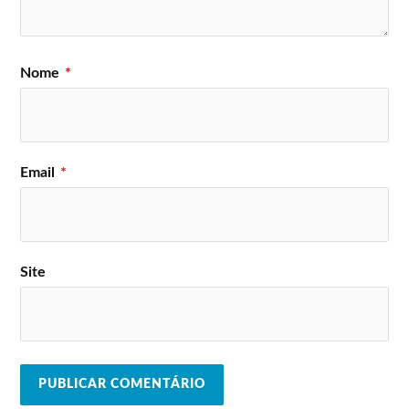
The Blaze
Samuel Úria
Slowthai
Benjamim
Tommy Cash
Noiserv
BadBadNotGood
Bruno Pernadas
The Comet Is Coming
Nome
*
Conjunto Corona
Yellow Days
10 000 Russos
Parque Courts
Club Makumba
Ty Segall & Freedom
Rita Vian
Band
Rapaz Ego
Yves Tumor
Paraguaii
Alex G
Ocenpsiea
Email
*
Beabadoobee
La Femme
Molchat Doma
John Talabot
Viagra Boys
Kelly Lee Owens
The Murder Capital
Márcia
L’Impératrice
Ata Kak
Mall Grab
Arp Frique &
Nu Genea Live Band
Site
Family
HAAi
Gator, The
Beach House
Alligator
King Gizzard & The
Perfume Genius
Lizard Wizard
Boy Harsher
Arlo Parks
Porridge Radio
Princess Nokia
Donny Benét
Sam The Kid e Orelha
Far Caspian
Negra
Sylvie Kreusch