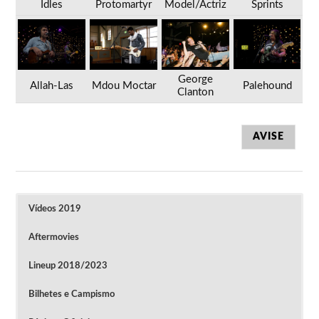
Idles
Protomartyr
Model/Actriz
Sprints
George
Allah-Las
Mdou Moctar
Palehound
Clanton
AVISE
Vídeos 2019
Aftermovies
Lineup 2018/2023
Bilhetes e Campismo