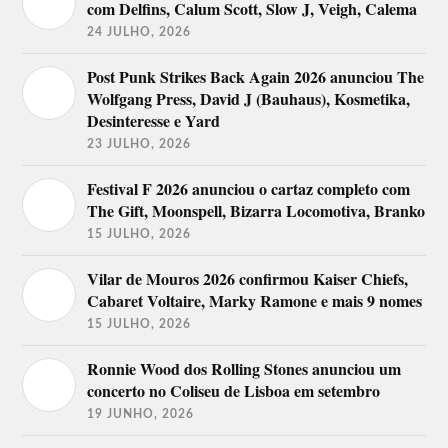
com Delfins, Calum Scott, Slow J, Veigh, Calema
After Hours: Acid Arab / Krystal Klear
24 JULHO, 2026
16 de agosto
Post Punk Strikes Back Again 2026 anunciou The
Wolfgang Press, David J (Bauhaus), Kosmetika,
Palco Vodafone
Palco Vodafone.FM
Desinteresse e Yard
First Breath After
23 JULHO, 2026
Derby Motoreta’s
Coma
Burrito Kachimba
Jonathan Wilson
Festival F 2026 anunciou o cartaz completo com
Balthazar
Deerhunter
Black Midi
The Gift, Moonspell, Bizarra Locomotiva, Branko
Spiritualized
Connan Mockasin
Father John Misty
15 JULHO, 2026
After Hours: Peaking Lights / Romare
Vilar de Mouros 2026 confirmou Kaiser Chiefs,
Cabaret Voltaire, Marky Ramone e mais 9 nomes
17 de agosto
15 JULHO, 2026
Palco Vodafone
Palco Vodafone.FM
Ronnie Wood dos Rolling Stones anunciou um
Ganso
concerto no Coliseu de Lisboa em setembro
Mitski
Time for T
Patti Smith
19 JUNHO, 2026
Alice Phoebe Lou
Freddie Gibbs &
Sensible Soccers