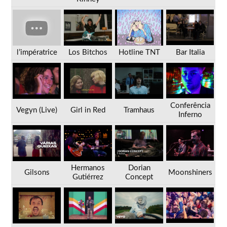
l’impératrice
Los Bitchos
Hotline TNT
Bar Italia
Conferência
Vegyn (Live)
Girl in Red
Tramhaus
Inferno
Hermanos
Dorian
Gilsons
Moonshiners
Gutiérrez
Concept