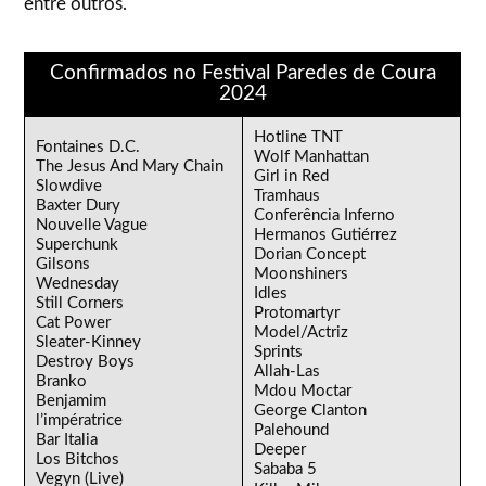
entre outros.
Confirmados no Festival Paredes de Coura
2024
Hotline TNT
Fontaines D.C.
Wolf Manhattan
The Jesus And Mary Chain
Girl in Red
Slowdive
Tramhaus
Baxter Dury
Conferência Inferno
Nouvelle Vague
Hermanos Gutiérrez
Superchunk
Dorian Concept
Gilsons
Moonshiners
Wednesday
Idles
Still Corners
Protomartyr
Cat Power
Model/Actriz
Sleater-Kinney
Sprints
Destroy Boys
Allah-Las
Branko
Mdou Moctar
Benjamim
George Clanton
l’impératrice
Palehound
Bar Italia
Deeper
Los Bitchos
Sababa 5
Vegyn (Live)