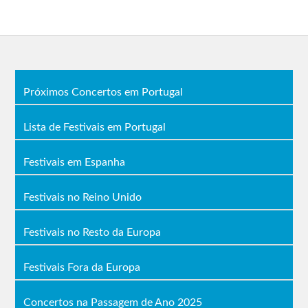
You Can’t Win Charlie
L’Eclair
Brown
Turnstile
Conjunto Cuca Monga
Surprise Chef
The Lemon Lovers
Xenia Rubinos
The Twist Connection
Manel Cruz
Indigo de Souza
Mema.
Mão Morta
Nuno Lopes
Linda Martini
Próximos Concertos em Portugal
Lista de Festivais em Portugal
Vodafone Paredes de Coura
2021 (cancelado)
Festivais em Espanha
Woods
Pixies
TOMM¥ €A$H
Jarvis Cocker
Squid
Festivais no Reino Unido
presents JARV Is
HAAi
Idles
Mão Morta
Princess Nokia
L’Impératrice
Festivais no Resto da Europa
Slowthai
Mac DeMarco
BadBadNotGood
Nu Guinea
Floating Points
The Comet is
Festivais Fora da Europa
(Sandy) Alex G
Coming
Beabadoobee
Yellow Days
Mall Grab
Yves Tumor & Its
Concertos na Passagem de Ano 2025