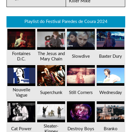
Killer Mike
Playlist do Festival Paredes de Coura 2024
Fontaines
The Jesus and
Slowdive
Baxter Dury
D.C.
Mary Chain
Nouvelle
Superchunk
Still Corners
Wednesday
Vague
Sleater-
Cat Power
Destroy Boys
Branko
Kinney