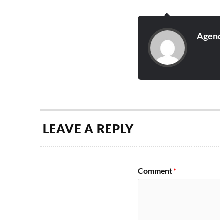
Cartaz em 2017: Infec
Mad Tribe, Mad Maxx, 
Mekkanikka, Technico
Agend
LEAVE A REPLY
Comment
*