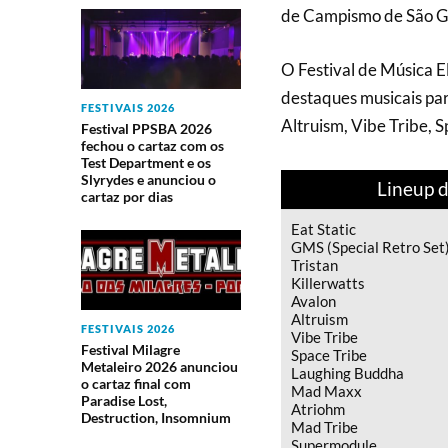
de Campismo de São Giã
O Festival de Música E
destaques musicais para
FESTIVAIS 2026
Altruism, Vibe Tribe, S
Festival PPSBA 2026
fechou o cartaz com os
Test Department e os
Slyrydes e anunciou o
Lineup 
cartaz por dias
Eat Static
GMS (Special Retro Set
Tristan
Killerwatts
Avalon
Altruism
FESTIVAIS 2026
Vibe Tribe
Festival Milagre
Space Tribe
Metaleiro 2026 anunciou
Laughing Buddha
o cartaz final com
Mad Maxx
Paradise Lost,
Atriohm
Destruction, Insomnium
Mad Tribe
Supermodule