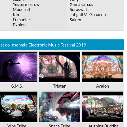
Yestermorrow
Xamã Circus
Modern8
Soraswatt
Kin
Jahgali Vs Goaacen
D-maniac
Saken
Exolon
ist do Insonmia Electronic Music Festival 2019
G.M.S.
Tristan
Avalon
Vibe Tribe
Space Tribe
Laughing Buddha