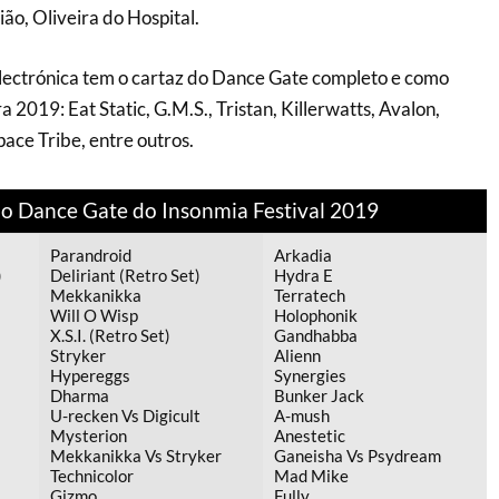
o, Oliveira do Hospital.
lectrónica tem o cartaz do Dance Gate completo e como
 2019: Eat Static, G.M.S., Tristan, Killerwatts, Avalon,
pace Tribe, entre outros.
do Dance Gate do Insonmia Festival 2019
Parandroid
Arkadia
)
Deliriant (Retro Set)
Hydra E
Mekkanikka
Terratech
Will O Wisp
Holophonik
X.S.I. (Retro Set)
Gandhabba
Stryker
Alienn
Hypereggs
Synergies
Dharma
Bunker Jack
U-recken Vs Digicult
A-mush
Mysterion
Anestetic
Mekkanikka Vs Stryker
Ganeisha Vs Psydream
Technicolor
Mad Mike
Gizmo
Fully