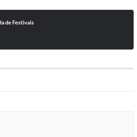
ted Mushroom, Yahel, Gms, Space Tribe, Dickster, Outsiders,
Ritmo, Jahbo, Fungus Funk, Zorba, Deliriant, Vibe Tribe,
lor, Highko, Highwar,César Mimesis, Cels Mimesis.
a de Festivais