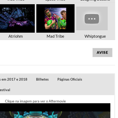
Atriohm
Mad Tribe
Whiptongue
AVISE
s em 2017 e 2018
Bilhetes
Páginas Oficiais
estival
Clique na imagem para ver o Aftermovie