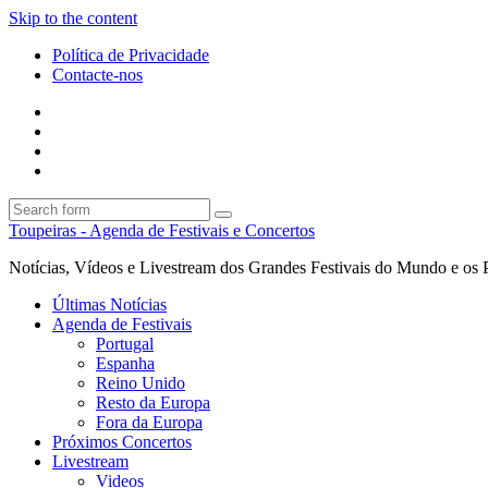
Skip to the content
Política de Privacidade
Contacte-nos
Facebook
Twitter
Envie
um
Search
mail
Search
Toupeiras - Agenda de Festivais e Concertos
Notícias, Vídeos e Livestream dos Grandes Festivais do Mundo e os 
Últimas Notícias
Agenda de Festivais
Portugal
Espanha
Reino Unido
Resto da Europa
Fora da Europa
Próximos Concertos
Livestream
Videos