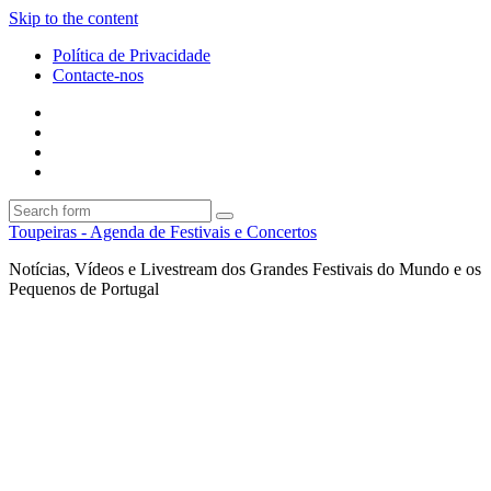
Skip to the content
Política de Privacidade
Contacte-nos
Facebook
Twitter
Envie
um
Search
mail
Search
Toupeiras - Agenda de Festivais e Concertos
Notícias, Vídeos e Livestream dos Grandes Festivais do Mundo e os
Pequenos de Portugal