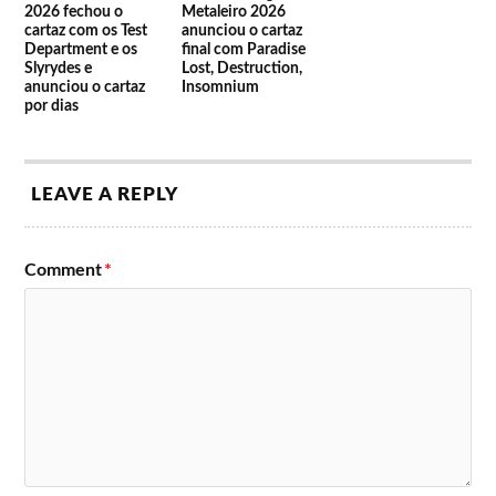
2026 fechou o
Metaleiro 2026
cartaz com os Test
anunciou o cartaz
Department e os
final com Paradise
Slyrydes e
Lost, Destruction,
anunciou o cartaz
Insomnium
por dias
LEAVE A REPLY
Comment
*