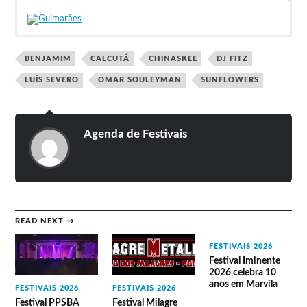
Entrada grátis.
Lineup do Festival Vai-m’à Banda
2018
BENJAMIM
CALCUTÁ
CHINASKEE
DJ FITZ
LUÍS SEVERO
OMAR SOULEYMAN
SUNFLOWERS
Mathilda (Tasca Expresso)
Tó Trips e João Doce (Adega do Ermitão, Penha)
Tio Júlio e Taberna do Trovador. Largo do Trovador:
Agenda de Festivais
Suave Geração
Toulouse
The Legendary Tigerman
DJ FITZ
READ NEXT →
FESTIVAIS 2026
Festival Iminente
2026 celebra 10
anos em Marvila
FESTIVAIS 2026
FESTIVAIS 2026
Festival PPSBA
Festival Milagre