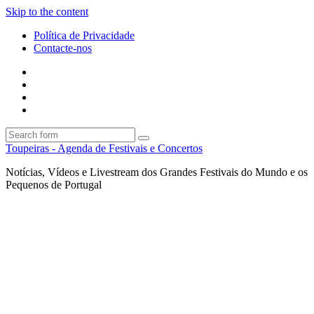
Skip to the content
Política de Privacidade
Contacte-nos
Facebook
Twitter
Envie
um
Search
mail
Search
Toupeiras - Agenda de Festivais e Concertos
Notícias, Vídeos e Livestream dos Grandes Festivais do Mundo e os
Pequenos de Portugal