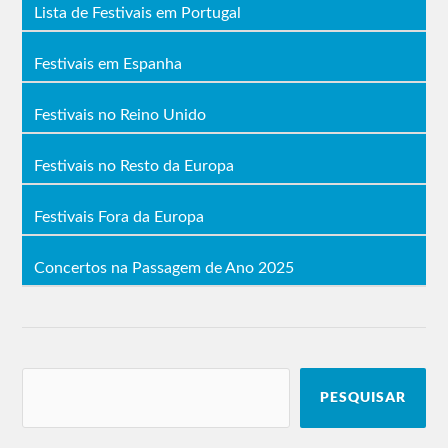
Lista de Festivais em Portugal
Resistance – Ibiza, Espanha, 3ªfeiras de 17 julho a
11 setembro
Festivais em Espanha
Adam Beyer, Carl Cox, Dubfire, Eats Everything,
Jamie Jones, Joseph Capriati, Loco Dice, Maceo
Plex, Nicole Moudaber, Paco Osuna, Pan-Pot,
Festivais no Reino Unido
Richie Hawtin, Sasha, John Digweed, Seth Troxler.
Ultra Singapura – 15 e 16 de junho
Festivais no Resto da Europa
Destaques: Above & Beyond, Afrojack, DJ Snake,
Festivais Fora da Europa
Illenium, Loco Dice, Nghtmre + Slander Present:
Gud Vibrations, Nicky Romero, RL Grime, Steve
Angello.
Concertos na Passagem de Ano 2025
Apoio: Aly & Fila, Andrew Rayel, Cesqeaux, Coyu,
Fedde Le Grand, Gg Magree, Joyryde, Kris Kross
Amsterdam, Nastia, Nervo, Oxia, Popof, Sunnery
James & Ryan Marciano, Ummet Ozcan, Kaku,
Mykris, Myrne, Rave Republic.
U. Beijing, China – 16 e 17 de junho
PESQUISAR
Afrojack, Andrew Rayel, Coyu, Fedde Le Grand,
Illenium, JOYRYDE, Loco Dice, Nastia, NERVO,
NGHTMRE + SLANDER present: Gud Vibrations,