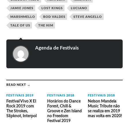
Snake, Galantis, Marshmello,
JAMIE JONES
LOST KINGS
LUCIANO
NGHTMRE + Slander present Gud
Headliners
Vibrations, Nicky Romero, Steve
MARSHMELLO
ROD VALDES
STEVE ANGELLO
Angello, Tchami x Malaa: No
Redemption.
TALE OF US
THE HIM
Eats Everything, The Martinez
Resistance
Brothers, Nicole Moudaber, Pan-Pot,
Sam Paganini.
Agenda de Festivais
Cash Cash, Ferry Corsten, Julian
Apoio
Jeweil, Oliver Heldens.
Ultra Japão – 15, 16 e 17 de setembro
Main Stage: Axwell Λ Ingrosso,
READ NEXT →
Galantis, Oliver Heldens, Jonas Blue,
MYKRIS, DJ Junior & DJ Kyle
FESTIVAIS 2019
FESTIVAIS 2018
FESTIVAIS 2018
Harrison, DJ LEAD, 2Wasted.
Festival Vivo X El
Horários do Dance
Nelson Mandela
Dia 1
Rock 2019 com
Forest, Chill &
Music Tribute não
Resistance: John Digweed B2B
The Strokes,
Groove e Zen Island
se realiza em 2019
Nicole Moudaber, BUTCH, POPOF,
Slipknot, Interpol
no Freedom
mas volta em 2020!
Takkyu Ishino / 石野卓球, DjYogurt
Festival 2019
UpsetRec, ALYN, Kaiser Waldon.