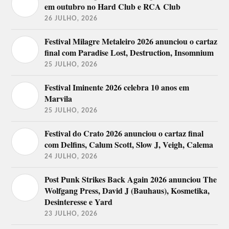
Apoio: Andrew Rayel, Coyu, Fedde Le Grand, Julian
em outubro no Hard Club e RCA Club
Jeweil, Kris Kross Amsterdam, Nastia, POPOF,
Technasia.
26 JULHO, 2026
Ultra Hong Kong – 9 junho
Festival Milagre Metaleiro 2026 anunciou o cartaz
final com Paradise Lost, Destruction, Insomnium
Destaques: Axwell Λ Ingrosso, David Guetta,
25 JULHO, 2026
Galantis.
Apoio: Andrew Rayel, Fedde Le Grand, Carta,
Copan Kasten, King C AllStar, DJ Yin.
Festival Iminente 2026 celebra 10 anos em
Marvila
Ultra Melbourne, Australia – 24 fevereiro
25 JULHO, 2026
Afrojack, Andrew Rayel, Axwell Λ Ingrosso,
Carnage, KSHMR, Mashd N Kutcher, Moe, Tigerlily,
Festival do Crato 2026 anunciou o cartaz final
Timmy Trumpet, Will Sparks.
com Delfins, Calum Scott, Slow J, Veigh, Calema
24 JULHO, 2026
Ultra África do Sul – 9 e 10 fevereiro
Post Punk Strikes Back Again 2026 anunciou The
Abby Nurock, Afrojack, Armin van Buuren, Aux
Gawd, Axwell Λ Ingrosso, Bhavs, Bhibo, Black
Wolfgang Press, David J (Bauhaus), Kosmetika,
Coffee, Boolz & Amilca, Bruce Loko, Carnage, Chrizz
Desinteresse e Yard
Beats, Chuck Tailored, Chunda Munki, Crazy White
Boy, Da Capo, Da Lootz, Das Kapital, DBN GoGO,
23 JULHO, 2026
Dean Fuel, Dirty Skittlez, DJ Azuhl, DJ D Double D,