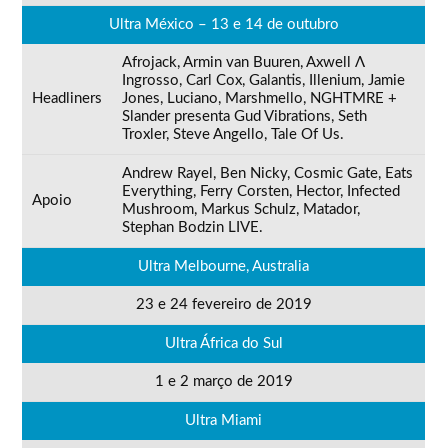
Ultra México – 13 e 14 de outubro
Afrojack, Armin van Buuren, Axwell Λ
Ingrosso, Carl Cox, Galantis, Illenium, Jamie
Headliners
Jones, Luciano, Marshmello, NGHTMRE +
Slander presenta Gud Vibrations, Seth
Troxler, Steve Angello, Tale Of Us.
Andrew Rayel, Ben Nicky, Cosmic Gate, Eats
Everything, Ferry Corsten, Hector, Infected
Apoio
Mushroom, Markus Schulz, Matador,
Stephan Bodzin LIVE.
Ultra Melbourne, Australia
23 e 24 fevereiro de 2019
Ultra África do Sul
1 e 2 março de 2019
Ultra Miami