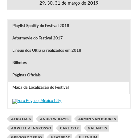
29, 30, 31 de março de 2019
Playlist Spotify do Festival 2018
Aftermovie do Festival 2017
Lineup dos Ultra já realizados em 2018
Bilhetes
Páginas Oficiais
Mapa da Localização do Festival
Clique na imagem para ver o Aftermovie do Festival 2017
Os Passes para o Ultra México custam $
Festivais Ultra 2018 já realizados
2300.00 (cerca de 143 euros).
AFROJACK
ANDREW RAYEL
ARMIN VAN BUUREN
Ultra Taiwan – 8 e 9 setembro
AXWELL Λ INGROSSO
CARL COX
GALANTIS
Alan Walker, Axwell Λ Ingrosso, Dj
GREGORY TREJO
HEATBEAT
ILLENIUM