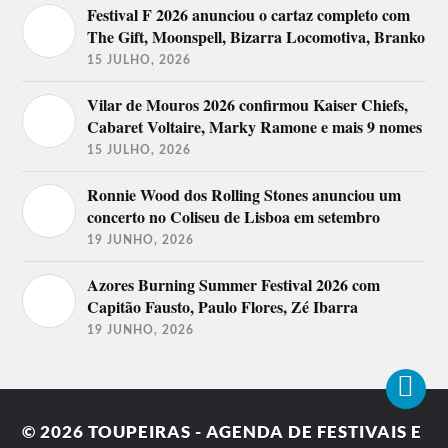
DJ Loyd, DJ Maphorisa, Dogstarr, Dubfire, Eats
Festival F 2026 anunciou o cartaz completo com
Everything, Euphonik, Fresh, Gil Glaze, Gina Jeanz,
The Gift, Moonspell, Bizarra Locomotiva, Branko
Good Luck, Guy Herman, Hannibal, Hardwell, Ivan
Turanjanin, Jnn Kpn, K Yeezi, Kanan K7, Kyle
15 JULHO, 2026
Cassim, Kyle Watson, Kyle Worde, Lady Lea, Malaa,
No Method, Pascal & Pearce, PH, Ricardo da Costa,
Vilar de Mouros 2026 confirmou Kaiser Chiefs,
Rikay, Ryan Murgatroyd, Sam World, Shimza, Sho
Madjozi, Sketchy Bongo, Sonic Bloom, Spiro, Step
Cabaret Voltaire, Marky Ramone e mais 9 nomes
Brothers, Strange Loving, Themba, Thor Rixon,
15 JULHO, 2026
Timo ODV,
Trancemicsoul, Venom, Venture, Vimo, Vin Groovin,
VJ Jonno, VJ Vybez.
Ronnie Wood dos Rolling Stones anunciou um
concerto no Coliseu de Lisboa em setembro
Ultra Miami – 23 a 25 de março de 2018
19 JUNHO, 2026
Adam Beyer, Afrojack, Armin van Buuren, Axwell /\
Azores Burning Summer Festival 2026 com
Ingrosso, Carl Cox, The Chainsmokers, David
Guetta, DJ Snake, Dubfire B2B Nicole Moudaber
Capitão Fausto, Paulo Flores, Zé Ibarra
B2B Paco Osuna, Eric Prydz, Flosstradamus,
19 JUNHO, 2026
Hardwell, Jamie Jones, J.E.S.u.S (Jackmaster, Eats
Everything, Skream, Seth Troxler), Joseph Capriati,
Kaskade, Maceo Plex, Marshmello, Nicky Romero,
RL Grime,Sasha | John Digweed, Steve Aoki, Tiësto,
Virtual Self, Azealia Banks, Empire of the Sun
Fischerspooner, Infected Mushroom, Modestep,
© 2026
TOUPEIRAS - AGENDA DE FESTIVAIS E
Tchami x Malaa: No Redemption, Rabbit in the