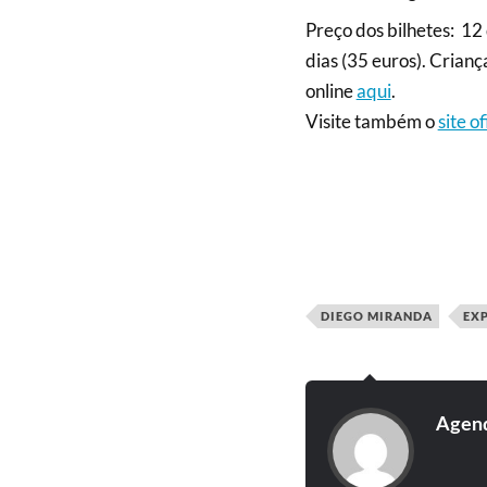
Preço dos bilhetes: 12 
dias (35 euros). Cria
online
aqui
.
Visite também o
site o
DIEGO MIRANDA
EX
Agend