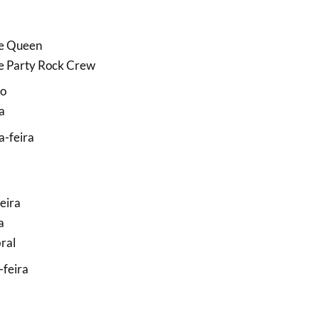
he Queen
e Party Rock Crew
go
a
a-feira
feira
a
ral
-feira