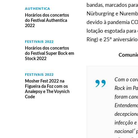
bandas, marcados para
AUTHENTICA
Nürburgring e Nurembe
Horários dos concertos
do Festival Authentica
devido à pandemia COV
2022
lotação esgotada para 
Ring) e 25º aniversári
FESTIVAIS 2022
Horários dos concertos
do Festival Super Bock em
Comunic
Stock 2022
FESTIVAIS 2022
Com o cor
Mosher Fest 2022 na
Figueira da Foz com os
Rock im Pa
Analepsy e The Voynich
foram can
Code
Entendemo
decepciona
infecção e
nacional′ 