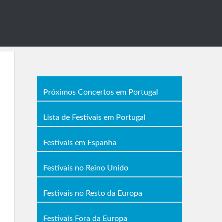
Próximos Concertos em Portugal
Lista de Festivais em Portugal
Festivais em Espanha
Festivais no Reino Unido
Festivais no Resto da Europa
Festivais Fora da Europa