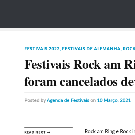
FESTIVAIS 2022
,
FESTIVAIS DE ALEMANHA
,
ROCK
Festivais Rock am R
foram cancelados de
Posted
by
Agenda de Festivais
on
10 Março, 2021
Rock am Ring e Rock im
READ NEXT →