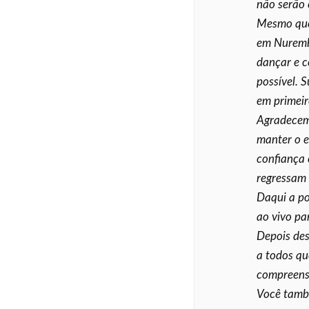
não serão 
Mesmo que 
em Nurembe
dançar e c
possível. 
em primeir
Agradecemo
manter o e
confiança 
regressam 
Daqui a p
ao vivo pa
Depois des
a todos qu
compreens
Você tamb