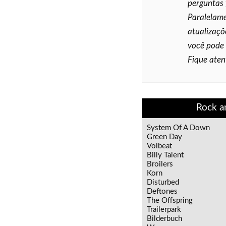
perguntas 
Paralelame
atualizaçõ
você pode
Fique aten
Rock a
System Of A Down
Green Day
Volbeat
Billy Talent
Broilers
Korn
Disturbed
Deftones
The Offspring
Trailerpark
Bilderbuch