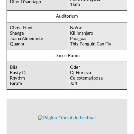
Dino D’santiago
1kilo
Auditorium
Ghost Hunt
No!on
Shange
Killimanjaro
Joana Almeirante
Paraguaii
Quadra
This Penguin Can Fly
Dance Room
Biia
Oder
Rusty Dj
Dj Firmeza
Rhythm
Celestemariposa
Farofa
Joff