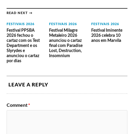
READ NEXT →
FESTIVAIS 2026
FESTIVAIS 2026
FESTIVAIS 2026
Festival PPSBA
Festival Milagre
Festival Iminente
2026 fechou o
Metaleiro 2026
2026 celebra 10
cartaz com os Test
anunciou o cartaz
anos em Marvila
Department e os
final com Paradise
Slyrydes e
Lost, Destruction,
anunciou o cartaz
Insomnium
por dias
LEAVE A REPLY
Comment
*