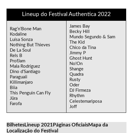
Lineup do Festival Authentica 2022
James Bay
Rag’n’Bone Man
Becky Hill
Kodaline
Mundo Segundo & Sam
Luísa Sonza
The Kid
Nothing But Thieves
Chico da Tina
De La Soul
Jimmy P
Rels B
Ghost Hunt
ProfJam
No!On
Mala Rodríguez
Shange
Dino d’Santiago
Quadra
Paraguaii
Rusty
Killimanjaro
Oder
Biia
DJ Firmeza
This Penguin Can Fly
Rhythm
Jüra
Celestemariposa
Farofa
Joff
Bilhetes
Lineup 2021
Páginas Oficiais
Mapa da
Localização do Festival