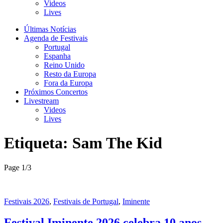
Videos
Lives
Últimas Notícias
Agenda de Festivais
Portugal
Espanha
Reino Unido
Resto da Europa
Fora da Europa
Próximos Concertos
Livestream
Videos
Lives
Etiqueta:
Sam The Kid
Page 1
/
3
Festivais 2026
,
Festivais de Portugal
,
Iminente
Festival Iminente 2026 celebra 10 anos