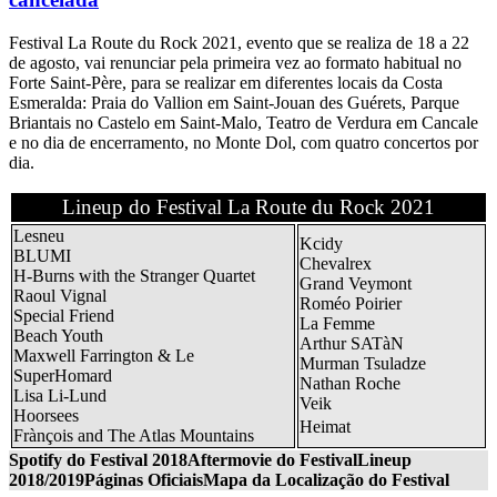
Festival La Route du Rock 2021, evento que se realiza de 18 a 22
de agosto, vai renunciar pela primeira vez ao formato habitual no
Forte Saint-Père, para se realizar em diferentes locais da Costa
Esmeralda: Praia do Vallion em Saint-Jouan des Guérets, Parque
Briantais no Castelo em Saint-Malo, Teatro de Verdura em Cancale
e no dia de encerramento, no Monte Dol, com quatro concertos por
dia.
Lineup do Festival La Route du Rock 2021
Lesneu
Kcidy
BLUMI
Chevalrex
H-Burns with the Stranger Quartet
Grand Veymont
Raoul Vignal
Roméo Poirier
Special Friend
La Femme
Beach Youth
Arthur SATàN
Maxwell Farrington & Le
Murman Tsuladze
SuperHomard
Nathan Roche
Lisa Li-Lund
Veik
Hoorsees
Heimat
Frànçois and The Atlas Mountains
Spotify do Festival 2018
Aftermovie do Festival
Lineup
2018/2019
Páginas Oficiais
Mapa da Localização do Festival