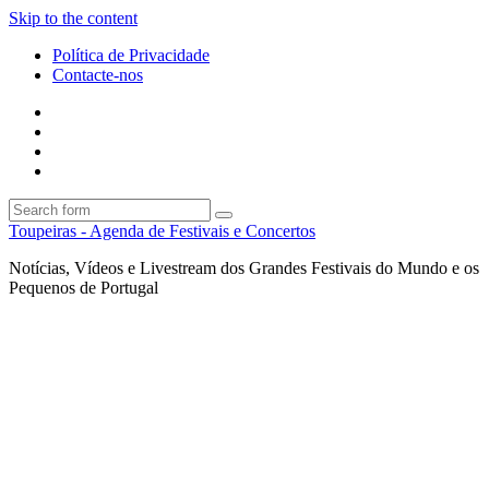
Skip to the content
Política de Privacidade
Contacte-nos
Facebook
Twitter
Envie
um
Search
mail
Search
Toupeiras - Agenda de Festivais e Concertos
Notícias, Vídeos e Livestream dos Grandes Festivais do Mundo e os
Pequenos de Portugal