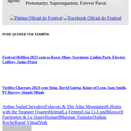
agosto
Protomartyr, Superorganism, Forever Pavot.
PODE QUERER VER TAMBÉM:
Festival Hellfest 2025 com os Korn, Muse, Scorpions, Linkin Park, Electric
Callboy, Judas Priest
Vieilles Charrues 2024 com Sting, David Guetta, Kings of Leon, Sam Smith,
PJ Harvey, Simple Minds
Arthur Satàn
Chevalrex
Frànçois & The Atlas Mountains
H-Burns
with the Stranger Quartet
Heimat
La Femme
Lisa Li-Lund
Maxwell
Farrington & Le SuperHomard
Murman Tsuladze
Nathan
Roche
Raoul Vignal
Veik