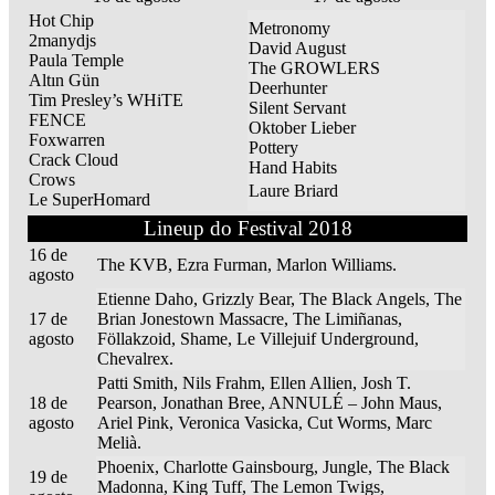
Hot Chip
Metronomy
2manydjs
David August
Paula Temple
The GROWLERS
Altın Gün
Deerhunter
Tim Presley’s WHiTE
Silent Servant
FENCE
Oktober Lieber
Foxwarren
Pottery
Crack Cloud
Hand Habits
Crows
Laure Briard
Le SuperHomard
Lineup do Festival 2018
16 de
The KVB, Ezra Furman, Marlon Williams.
agosto
Etienne Daho, Grizzly Bear, The Black Angels, The
17 de
Brian Jonestown Massacre, The Limiñanas,
agosto
Föllakzoid, Shame, Le Villejuif Underground,
Chevalrex.
Patti Smith, Nils Frahm, Ellen Allien, Josh T.
18 de
Pearson, Jonathan Bree, ANNULÉ – John Maus,
agosto
Ariel Pink, Veronica Vasicka, Cut Worms, Marc
Melià.
Phoenix, Charlotte Gainsbourg, Jungle, The Black
19 de
Madonna, King Tuff, The Lemon Twigs,