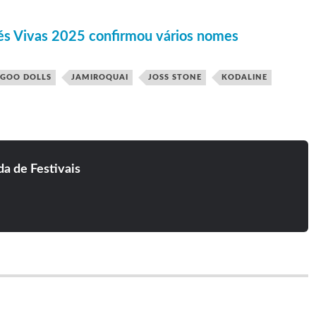
s Vivas 2025 confirmou vários nomes
GOO DOLLS
JAMIROQUAI
JOSS STONE
KODALINE
a de Festivais