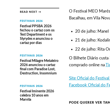
O Festival MEO Marés V
READ NEXT →
Bacalhau, em Vila Nova
FESTIVAIS 2026
Festival PPSBA 2026
fechou o cartaz com os
20 de julho: Manel
Test Department e os
Slyrydes e anunciou o
21 de julho: Kodali
cartaz por dias
22 de julho: Rita O
FESTIVAIS 2026
O Bilhete Diário custa
Festival Milagre Metaleiro
comprado online na
Ti
2026 anunciou o cartaz
final com Paradise Lost,
Destruction, Insomnium
Site Oficial do Festiv
Facebook Oficial do F
FESTIVAIS 2026
Festival Iminente 2026
celebra 10 anos em
Marvila
PODE QUERER VER TA