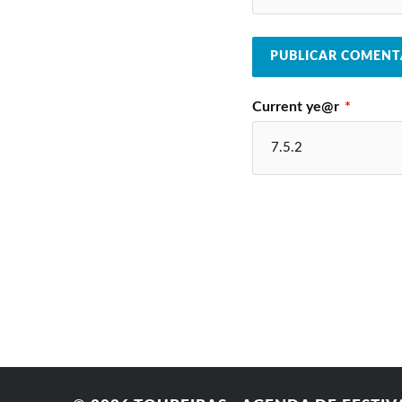
Current ye@r
*