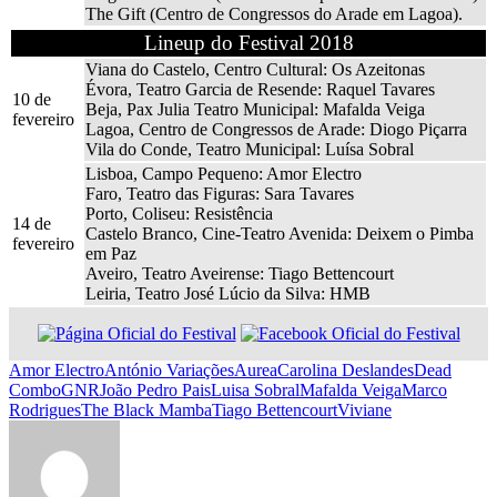
The Gift (Centro de Congressos do Arade em Lagoa).
Lineup do Festival 2018
Viana do Castelo, Centro Cultural: Os Azeitonas
Évora, Teatro Garcia de Resende: Raquel Tavares
10 de
Beja, Pax Julia Teatro Municipal: Mafalda Veiga
fevereiro
Lagoa, Centro de Congressos de Arade: Diogo Piçarra
Vila do Conde, Teatro Municipal: Luísa Sobral
Lisboa, Campo Pequeno: Amor Electro
Faro, Teatro das Figuras: Sara Tavares
Porto, Coliseu: Resistência
14 de
Castelo Branco, Cine-Teatro Avenida: Deixem o Pimba
fevereiro
em Paz
Aveiro, Teatro Aveirense: Tiago Bettencourt
Leiria, Teatro José Lúcio da Silva: HMB
Amor Electro
António Variações
Aurea
Carolina Deslandes
Dead
Combo
GNR
João Pedro Pais
Luisa Sobral
Mafalda Veiga
Marco
Rodrigues
The Black Mamba
Tiago Bettencourt
Viviane