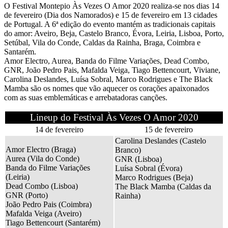
O Festival Montepio Às Vezes O Amor 2020 realiza-se nos dias 14
de fevereiro (Dia dos Namorados) e 15 de fevereiro em 13 cidades
de Portugal. A 6ª edição do evento mantém as tradicionais capitais
do amor: Aveiro, Beja, Castelo Branco, Évora, Leiria, Lisboa, Porto,
Setúbal, Vila do Conde, Caldas da Rainha, Braga, Coimbra e
Santarém.
Amor Electro, Aurea, Banda do Filme Variações, Dead Combo,
GNR, João Pedro Pais, Mafalda Veiga, Tiago Bettencourt, Viviane,
Carolina Deslandes, Luísa Sobral, Marco Rodrigues e The Black
Mamba são os nomes que vão aquecer os corações apaixonados
com as suas emblemáticas e arrebatadoras canções.
Lineup do Festival Às Vezes O Amor 2020
14 de fevereiro
15 de fevereiro
Carolina Deslandes (Castelo
Amor Electro (Braga)
Branco)
Aurea (Vila do Conde)
GNR (Lisboa)
Banda do Filme Variações
Luísa Sobral (Évora)
(Leiria)
Marco Rodrigues (Beja)
Dead Combo (Lisboa)
The Black Mamba (Caldas da
GNR (Porto)
Rainha)
João Pedro Pais (Coimbra)
Mafalda Veiga (Aveiro)
Tiago Bettencourt (Santarém)