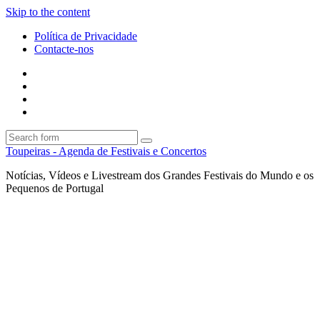
Skip to the content
Política de Privacidade
Contacte-nos
Facebook
Twitter
Envie
um
Search
mail
Search
Toupeiras - Agenda de Festivais e Concertos
Notícias, Vídeos e Livestream dos Grandes Festivais do Mundo e os
Pequenos de Portugal