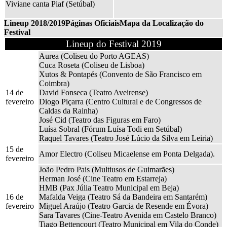
Viviane canta Piaf (Setúbal)
Lineup 2018/2019
Páginas Oficiais
Mapa da Localização do
Festival
Lineup do Festival 2019
Aurea (Coliseu do Porto AGEAS)
Cuca Roseta (Coliseu de Lisboa)
Xutos & Pontapés (Convento de São Francisco em
Coimbra)
14 de
David Fonseca (Teatro Aveirense)
fevereiro
Diogo Piçarra (Centro Cultural e de Congressos de
Caldas da Rainha)
José Cid (Teatro das Figuras em Faro)
Luísa Sobral (Fórum Luísa Todi em Setúbal)
Raquel Tavares (Teatro José Lúcio da Silva em Leiria)
15 de
Amor Electro (Coliseu Micaelense em Ponta Delgada).
fevereiro
João Pedro Pais (Multiusos de Guimarães)
Herman José (Cine Teatro em Estarreja)
HMB (Pax Júlia Teatro Municipal em Beja)
16 de
Mafalda Veiga (Teatro Sá da Bandeira em Santarém)
fevereiro
Miguel Araújo (Teatro Garcia de Resende em Évora)
Sara Tavares (Cine-Teatro Avenida em Castelo Branco)
Tiago Bettencourt (Teatro Municipal em Vila do Conde)