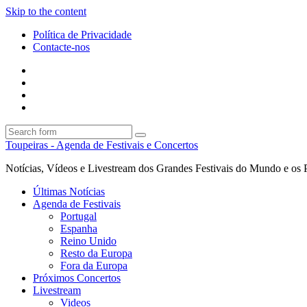
Skip to the content
Política de Privacidade
Contacte-nos
Facebook
Twitter
Envie
um
Search
mail
Search
Toupeiras - Agenda de Festivais e Concertos
Notícias, Vídeos e Livestream dos Grandes Festivais do Mundo e os 
Últimas Notícias
Agenda de Festivais
Portugal
Espanha
Reino Unido
Resto da Europa
Fora da Europa
Próximos Concertos
Livestream
Videos