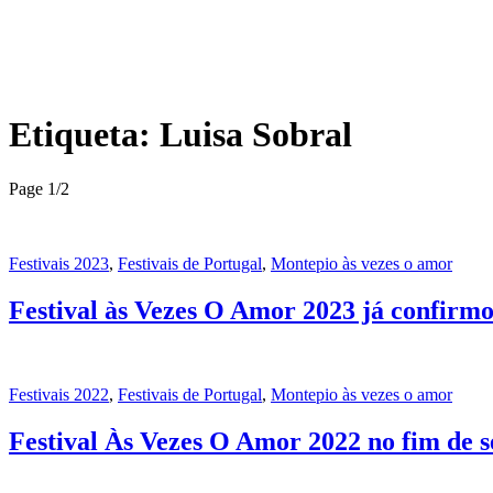
Etiqueta:
Luisa Sobral
Page 1
/
2
Festivais 2023
,
Festivais de Portugal
,
Montepio às vezes o amor
Festival às Vezes O Amor 2023 já confirmo
Festivais 2022
,
Festivais de Portugal
,
Montepio às vezes o amor
Festival Às Vezes O Amor 2022 no fim de