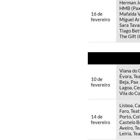
Herman Jo
HMB (Pax 
16 de
Mafalda V
fevereiro
Miguel Ar
Sara Tava
Tiago Bet
The Gift 
Viana do 
Évora, Te
10 de
Beja, Pax 
fevereiro
Lagoa, Ce
Vila do Co
Lisboa, C
Faro, Teat
14 de
Porto, Col
fevereiro
Castelo B
Aveiro, T
Leiria, Te