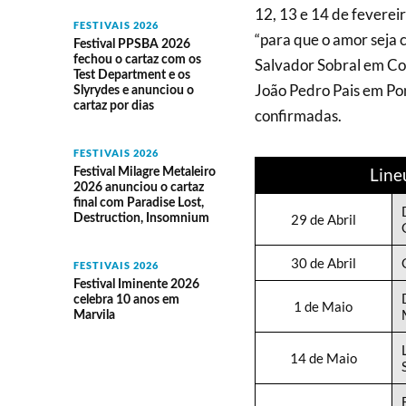
12, 13 e 14 de fevereir
FESTIVAIS 2026
“para que o amor seja 
Festival PPSBA 2026
fechou o cartaz com os
Salvador Sobral em Coi
Test Department e os
João Pedro Pais em Po
Slyrydes e anunciou o
cartaz por dias
confirmadas.
FESTIVAIS 2026
Line
Festival Milagre Metaleiro
2026 anunciou o cartaz
final com Paradise Lost,
29 de Abril
Destruction, Insomnium
30 de Abril
FESTIVAIS 2026
Festival Iminente 2026
celebra 10 anos em
1 de Maio
Marvila
14 de Maio