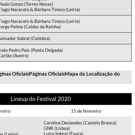
Paulo Gonzo (Torres Novas)
Tiago Nacarato & Bárbara Tinoco (Leiria)
Tiago Nacarato & Bárbara Tinoco (Leiria)
Jorge Palma (Caldas da Rainha)
Salvador Sobral (Coimbra)
João Pedro Pais (Ponta Delgada)
Carlão (Aveiro)
inas Oficiais
Páginas Oficiais
Mapa da Localização do
Lineup do Festival 2020
ereiro
15 de fevereiro
Carolina Deslandes (Castelo Branco)
GNR (Lisboa)
Luísa Sobral (Évora)
s (Leiria)