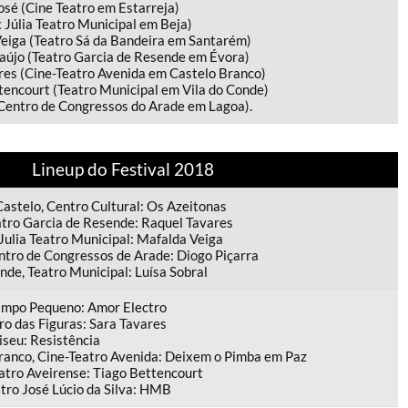
sé (Cine Teatro em Estarreja)
Júlia Teatro Municipal em Beja)
eiga (Teatro Sá da Bandeira em Santarém)
aújo (Teatro Garcia de Resende em Évora)
res (Cine-Teatro Avenida em Castelo Branco)
tencourt (Teatro Municipal em Vila do Conde)
(Centro de Congressos do Arade em Lagoa).
Lineup do Festival 2018
Castelo, Centro Cultural: Os Azeitonas
atro Garcia de Resende: Raquel Tavares
Julia Teatro Municipal: Mafalda Veiga
ntro de Congressos de Arade: Diogo Piçarra
nde, Teatro Municipal: Luísa Sobral
ampo Pequeno: Amor Electro
ro das Figuras: Sara Tavares
iseu: Resistência
ranco, Cine-Teatro Avenida: Deixem o Pimba em Paz
eatro Aveirense: Tiago Bettencourt
atro José Lúcio da Silva: HMB