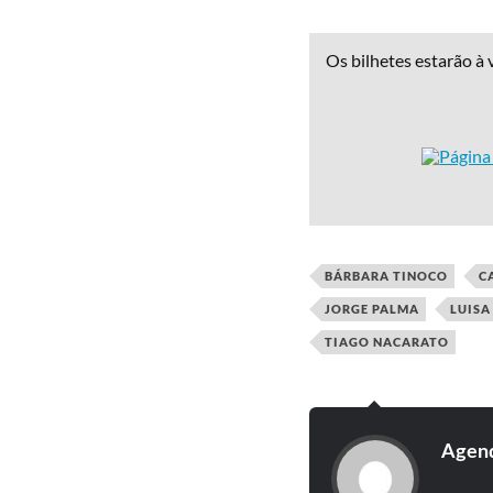
Os bilhetes estarão à 
BÁRBARA TINOCO
C
JORGE PALMA
LUISA
TIAGO NACARATO
Agend