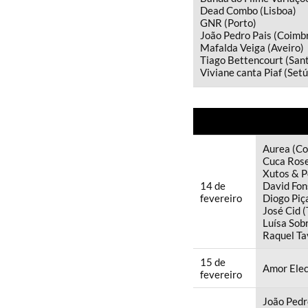
Dead Combo (Lisboa)
GNR (Porto)
João Pedro Pais (Coimb
Mafalda Veiga (Aveiro)
Tiago Bettencourt (San
Viviane canta Piaf (Setú
Aurea (Co
Cuca Rose
Xutos & P
14 de
David Fon
fevereiro
Diogo Piç
José Cid (
Luísa Sobr
Raquel Tav
15 de
Amor Elec
fevereiro
João Pedr