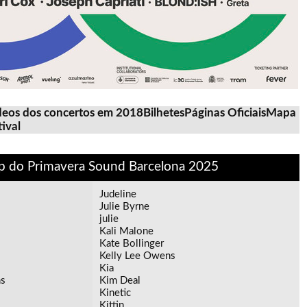
deos dos concertos em 2018
Bilhetes
Páginas Oficiais
Mapa
ival
p do Primavera Sound Barcelona 2025
Judeline
Julie Byrne
julie
Kali Malone
Kate Bollinger
Kelly Lee Owens
Kia
s
Kim Deal
Kinetic
Kittin