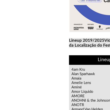
Lineup 2019/2025
Ví
da Localização do Fest
Lineu
4am Kru
Alan Sparhawk
Amaia
Amelie Lens
Aminé
Amor Líquido
AMORE
ANOHNI & the Johnson
ANOTR
Armand Van Helden