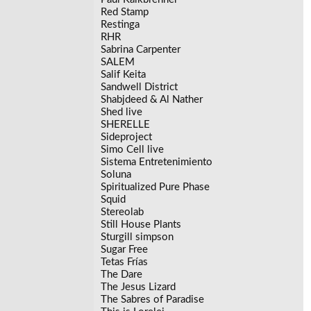
Red Stamp
Restinga
RHR
Sabrina Carpenter
SALEM
Salif Keita
Sandwell District
Shabjdeed & Al Nather
Shed live
SHERELLE
Sideproject
Simo Cell live
Sistema Entretenimiento
Soluna
Spiritualized Pure Phase
Squid
Stereolab
Still House Plants
Sturgill simpson
Sugar Free
Tetas Frías
The Dare
The Jesus Lizard
The Sabres of Paradise