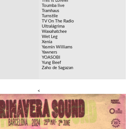
This is Lorelei
Toumba live
Tramhaus
Turnstile
TV On The Radio
Ultralágrima
Waxahatchee
Wet Leg
Xenia
Yasmin Williams
Yawners
YOASOBI
Yung Beef
Zaho de Sagazan
<