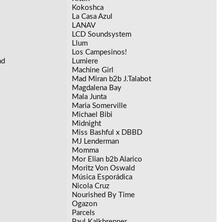
Kokoshca
La Casa Azul
LANAV
LCD Soundsystem
Llum
Los Campesinos!
ad
Lumiere
Machine Girl
Mad Miran b2b J.Talabot
Magdalena Bay
Mala Junta
Maria Somerville
Michael Bibi
Midnight
Miss Bashful x DBBD
MJ Lenderman
Momma
Mor Elian b2b Alarico
Moritz Von Oswald
Música Esporádica
Nicola Cruz
Nourished By Time
Ogazon
Parcels
Paul Kalkbrenner