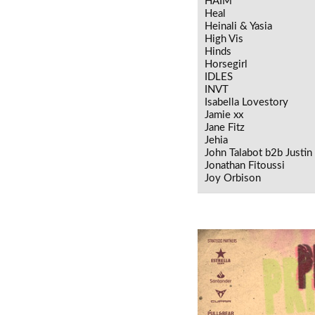
HAIM
Heal
Heinali & Yasia
High Vis
Hinds
Horsegirl
IDLES
INVT
Isabella Lovestory
Jamie xx
Jane Fitz
Jehia
John Talabot b2b Justin
Jonathan Fitoussi
Joy Orbison