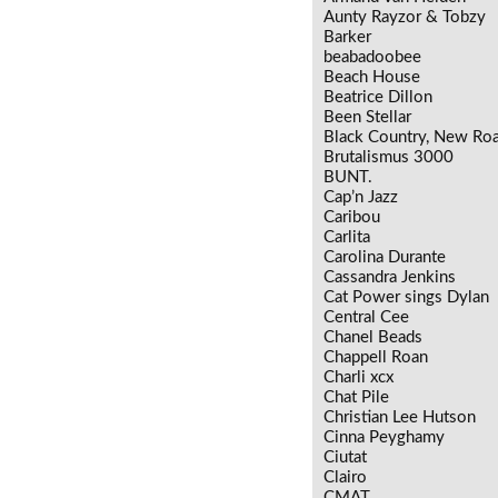
Aunty Rayzor & Tobzy
Barker
beabadoobee
Beach House
Beatrice Dillon
Been Stellar
Black Country, New Ro
Brutalismus 3000
BUNT.
Cap’n Jazz
Caribou
Carlita
Carolina Durante
Cassandra Jenkins
Cat Power sings Dylan
Central Cee
Chanel Beads
Chappell Roan
Charli xcx
Chat Pile
Christian Lee Hutson
Cinna Peyghamy
Ciutat
Clairo
CMAT