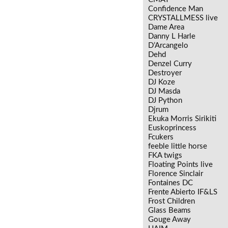
Confidence Man
CRYSTALLMESS live
Dame Area
Danny L Harle
D’Arcangelo
Dehd
Denzel Curry
Destroyer
DJ Koze
DJ Masda
DJ Python
Djrum
Ekuka Morris Sirikiti
Euskoprincess
Fcukers
feeble little horse
FKA twigs
Floating Points live
Florence Sinclair
Fontaines DC
Frente Abierto IF&LS
Frost Children
Glass Beams
Gouge Away